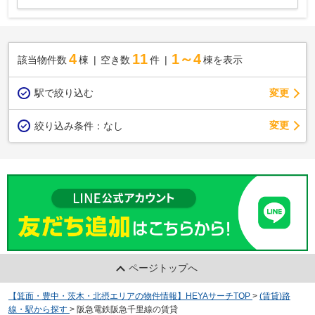
4
11
1～4
該当物件数
棟
空き数
件
棟を表示
駅で絞り込む
変更
変更
絞り込み条件：
なし
ページトップへ
【箕面・豊中・茨木・北摂エリアの物件情報】HEYAサーチTOP
>
(賃貸)路
線・駅から探す
>
阪急電鉄阪急千里線の賃貸