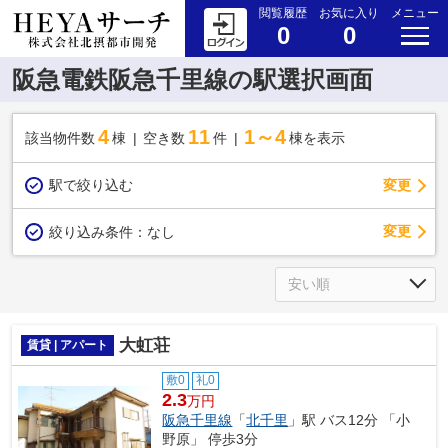
閲覧履歴
お気に入り
メニュー
0
0
阪急電鉄阪急千里線の駅選択画面
4
11
1～4
該当物件数
棟
空き数
件
棟を表示
駅で絞り込む
変更
変更
絞り込み条件：
なし
大虹荘
賃貸 | アパート
敷0
礼0
2.3
万円
阪急千里線
「
北千里
」駅 バス12分 「小
野原」 停歩3分