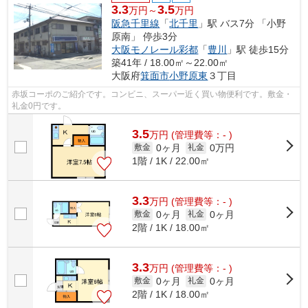
3.3
3.5
万円～
万円
阪急千里線
「
北千里
」駅 バス7分 「小野
原南」 停歩3分
大阪モノレール彩都
「
豊川
」駅 徒歩15分
築41年 / 18.00㎡～22.00㎡
大阪府
箕面市
小野原東
３丁目
赤坂コーポのご紹介です。コンビニ、スーパー近く買い物便利です。敷金・
礼金0円です。
3.5
万
円
(管理費等：- )
0ヶ月
0万円
敷金
礼金
1階 / 1K / 22.00㎡
3.3
万
円
(管理費等：- )
0ヶ月
0ヶ月
敷金
礼金
2階 / 1K / 18.00㎡
3.3
万
円
(管理費等：- )
0ヶ月
0ヶ月
敷金
礼金
2階 / 1K / 18.00㎡