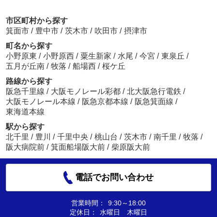
市区町村から探す
箕面市
/
豊中市
/
茨木市
/
吹田市
/
摂津市
町名から探す
小野原東
/
小野原西
/
粟生新家
/
水尾
/
今宮
/
東泉丘
/
五月が丘南
/
牧落
/
船場西
/
桜ケ丘
路線から探す
阪急千里線
/
大阪モノレール彩都
/
北大阪急行電鉄
/
大阪モノレール本線
/
阪急京都本線
/
阪急箕面線
/
東海道本線
駅から探す
北千里
/
豊川
/
千里中央
/
桃山台
/
茨木市
/
南千里
/
牧落
/
阪大病院前
/
箕面船場阪大前
/
柴原阪大前
電話でお問い合わせ
営業時間：
9:30～18:00
定休日：
水曜日 木曜日