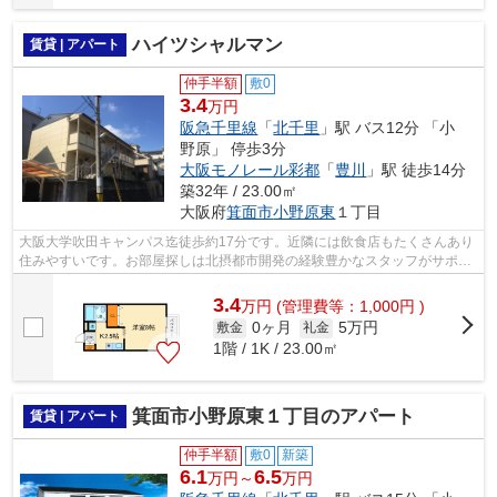
ハイツシャルマン
賃貸 | アパート
仲手半額
敷0
3.4
万円
阪急千里線
「
北千里
」駅 バス12分 「小
野原」 停歩3分
大阪モノレール彩都
「
豊川
」駅 徒歩14分
築32年 / 23.00㎡
大阪府
箕面市
小野原東
１丁目
大阪大学吹田キャンパス迄徒歩約17分です。近隣には飲食店もたくさんあり
住みやすいです。お部屋探しは北摂都市開発の経験豊かなスタッフがサポー
トいたします。まずは0120-37-6788へ...
3.4
万
円
(管理費等：1,000円 )
0ヶ月
5万円
敷金
礼金
1階 / 1K / 23.00㎡
箕面市小野原東１丁目のアパート
賃貸 | アパート
仲手半額
敷0
新築
6.1
6.5
万円～
万円