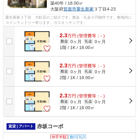
築40年 / 18.00㎡
大阪府
箕面市
粟生新家
３丁目4-23
粟生新家３丁目 大虹荘のご紹介です。敷金・礼金０円物件です。敷地内に
コインランドリー有ります。ガスキッチンです。
2.3
万
円
(管理費等：- )
0ヶ月
0ヶ月
敷金
礼金
1階 / 1K / 18.00㎡
2.3
万
円
(管理費等：- )
0ヶ月
0ヶ月
敷金
礼金
2階 / 1K / 18.00㎡
2.3
万
円
(管理費等：- )
0ヶ月
0ヶ月
敷金
礼金
2階 / 1K / 18.00㎡
赤坂コーポ
賃貸 | アパート
仲手半額
敷0
礼0