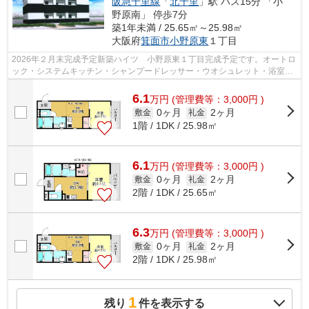
阪急千里線
「
北千里
」駅 バス15分 「小
野原南」 停歩7分
築1年未満 / 25.65㎡～25.98㎡
大阪府
箕面市
小野原東
１丁目
2026年２月末完成予定新築ハイツ 小野原東１丁目完成予定です。オートロ
ック・システムキッチン・シャンプードレッサー・ウオシュレット・浴室乾
燥機・J-COM１G無料
6.1
万
円
(管理費等：3,000円 )
0ヶ月
2ヶ月
敷金
礼金
1階 / 1DK / 25.98㎡
6.1
万
円
(管理費等：3,000円 )
0ヶ月
2ヶ月
敷金
礼金
2階 / 1DK / 25.65㎡
6.3
万
円
(管理費等：3,000円 )
0ヶ月
2ヶ月
敷金
礼金
2階 / 1DK / 25.98㎡
1
残り
件を表示する