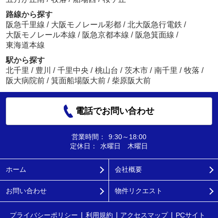
路線から探す
阪急千里線
/
大阪モノレール彩都
/
北大阪急行電鉄
/
大阪モノレール本線
/
阪急京都本線
/
阪急箕面線
/
東海道本線
駅から探す
北千里
/
豊川
/
千里中央
/
桃山台
/
茨木市
/
南千里
/
牧落
/
阪大病院前
/
箕面船場阪大前
/
柴原阪大前
電話でお問い合わせ
営業時間：
9:30～18:00
定休日：
水曜日 木曜日
ホーム
会社概要
お問い合わせ
物件リクエスト
プライバシーポリシー
利用規約
アクセスマップ
PCサイト