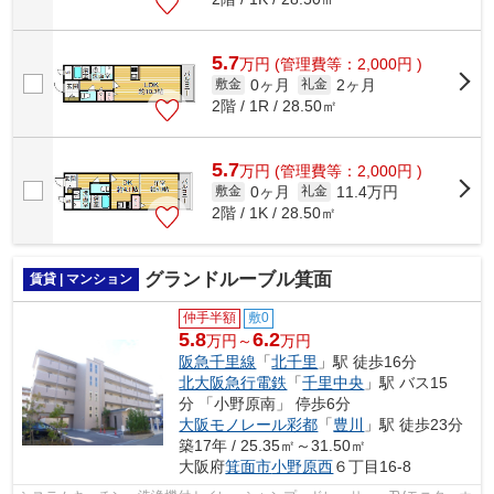
5.7
万
円
(管理費等：2,000円 )
0ヶ月
2ヶ月
敷金
礼金
2階 / 1R / 28.50㎡
5.7
万
円
(管理費等：2,000円 )
0ヶ月
11.4万円
敷金
礼金
2階 / 1K / 28.50㎡
グランドルーブル箕面
賃貸 | マンション
仲手半額
敷0
5.8
6.2
万円～
万円
阪急千里線
「
北千里
」駅 徒歩16分
北大阪急行電鉄
「
千里中央
」駅 バス15
分 「小野原南」 停歩6分
大阪モノレール彩都
「
豊川
」駅 徒歩23分
築17年 / 25.35㎡～31.50㎡
大阪府
箕面市
小野原西
６丁目16-8