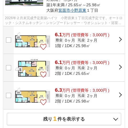
築1年未満 / 25.65㎡～25.98㎡
大阪府
箕面市
小野原東
１丁目
2026年２月末完成予定新築ハイツ 小野原東１丁目完成予定です。オートロ
ック・システムキッチン・シャンプードレッサー・ウオシュレット・浴室乾
燥機・J-COM１G無料
6.1
万
円
(管理費等：3,000円 )
0ヶ月
2ヶ月
敷金
礼金
1階 / 1DK / 25.98㎡
6.1
万
円
(管理費等：3,000円 )
0ヶ月
2ヶ月
敷金
礼金
2階 / 1DK / 25.65㎡
6.3
万
円
(管理費等：3,000円 )
0ヶ月
2ヶ月
敷金
礼金
2階 / 1DK / 25.98㎡
1
残り
件を表示する