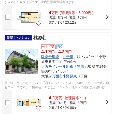
が広めの１Ｋタイプです。室内洗濯機置場有ります。
4
万
円
(管理費等：3,000円 )
5万円
5万円
敷金
礼金
3階 / 1K / 23.12㎡
桃源荘
賃貸 | マンション
仲手半額
敷0
4.1
4.2
万円～
万円
阪急千里線
「
北千里
」駅 バス9分 「小野
原東５丁目」 停歩1分
大阪モノレール彩都
「
豊川
」駅 徒歩14分
築39年 / 24.00㎡
大阪府
箕面市
小野原東
３丁目
買い物に行くのもスーパー「関西スーパー」が近く(300m)にあるので買い物
もスムーズです。「桃源荘」のここがイチオシ。地震への揺れにも強い鉄骨
造の魅力。景色や日当たりにこだわっ...
4.1
万
円
(管理費等：- )
0ヶ月
5万円
敷金
礼金
2階 / 1K / 24.00㎡