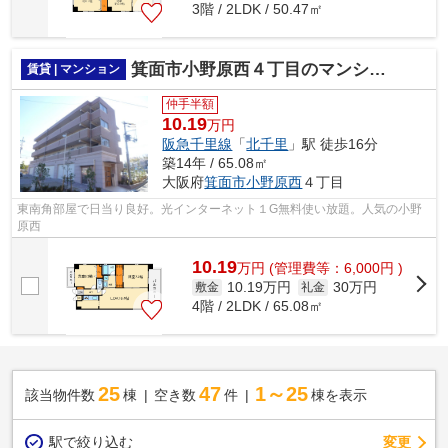
3階 / 2LDK / 50.47㎡
箕面市小野原西４丁目のマンション
賃貸 | マンション
仲手半額
10.19
万円
阪急千里線
「
北千里
」駅 徒歩16分
築14年 / 65.08㎡
大阪府
箕面市
小野原西
４丁目
東南角部屋で日当り良好。光インターネット１G無料使い放題。人気の小野
原西
10.19
万
円
(管理費等：6,000円 )
10.19万円
30万円
敷金
礼金
4階 / 2LDK / 65.08㎡
25
47
1～25
該当物件数
棟
空き数
件
棟を表示
駅で絞り込む
変更