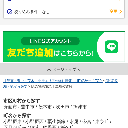
変更
絞り込み条件：
なし
ページトップへ
【箕面・豊中・茨木・北摂エリアの物件情報】HEYAサーチTOP
>
(賃貸)路
線・駅から探す
>
阪急電鉄阪急千里線の賃貸
市区町村から探す
箕面市
/
豊中市
/
茨木市
/
吹田市
/
摂津市
町名から探す
小野原東
/
小野原西
/
粟生新家
/
水尾
/
今宮
/
東泉丘
/
五月が丘南
/
牧落
/
船場西
/
桜ケ丘