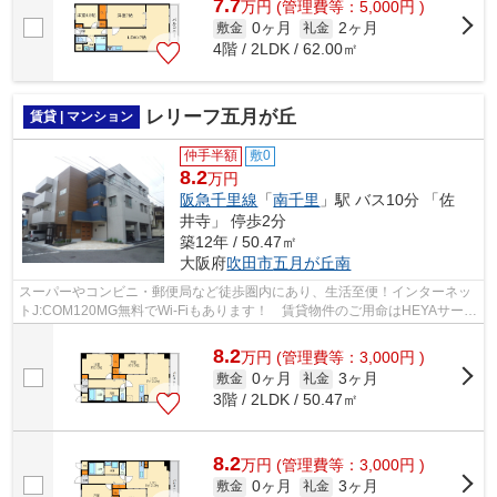
7.7
万
円
(管理費等：5,000円 )
0ヶ月
2ヶ月
敷金
礼金
4階 / 2LDK / 62.00㎡
レリーフ五月が丘
賃貸 | マンション
仲手半額
敷0
8.2
万円
阪急千里線
「
南千里
」駅 バス10分 「佐
井寺」 停歩2分
築12年 / 50.47㎡
大阪府
吹田市
五月が丘南
スーパーやコンビニ・郵便局など徒歩圏内にあり、生活至便！インターネッ
トJ:COM120MG無料でWi-Fiもあります！ 賃貸物件のご用命はHEYAサーチ
株式会社北摂都市開発へご連絡を。0120-3...
8.2
万
円
(管理費等：3,000円 )
0ヶ月
3ヶ月
敷金
礼金
3階 / 2LDK / 50.47㎡
8.2
万
円
(管理費等：3,000円 )
0ヶ月
3ヶ月
敷金
礼金