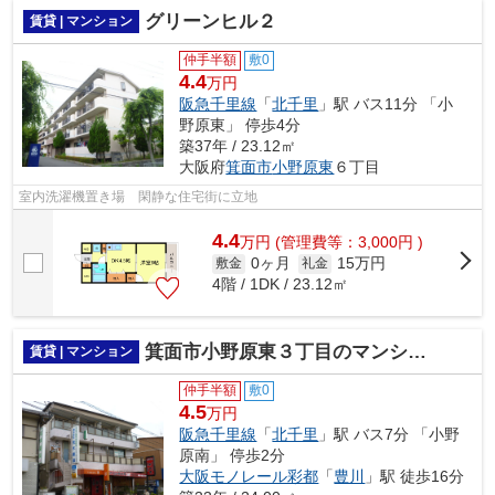
グリーンヒル２
賃貸 | マンション
仲手半額
敷0
4.4
万円
阪急千里線
「
北千里
」駅 バス11分 「小
野原東」 停歩4分
築37年 / 23.12㎡
大阪府
箕面市
小野原東
６丁目
室内洗濯機置き場 閑静な住宅街に立地
4.4
万
円
(管理費等：3,000円 )
0ヶ月
15万円
敷金
礼金
4階 / 1DK / 23.12㎡
箕面市小野原東３丁目のマンション
賃貸 | マンション
仲手半額
敷0
4.5
万円
阪急千里線
「
北千里
」駅 バス7分 「小野
原南」 停歩2分
大阪モノレール彩都
「
豊川
」駅 徒歩16分