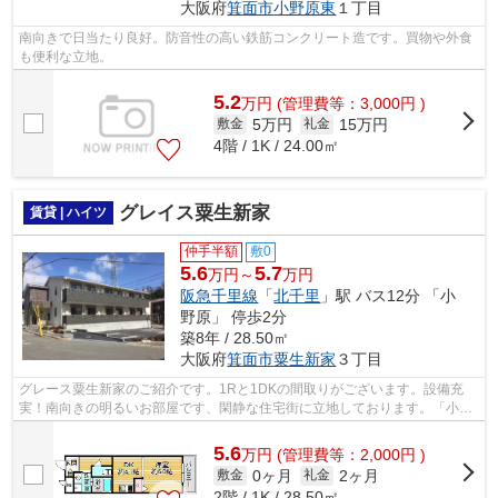
大阪府
箕面市
小野原東
１丁目
南向きで日当たり良好。防音性の高い鉄筋コンクリート造です。買物や外食
も便利な立地。
5.2
万
円
(管理費等：3,000円 )
5万円
15万円
敷金
礼金
4階 / 1K / 24.00㎡
グレイス粟生新家
賃貸 | ハイツ
仲手半額
敷0
5.6
5.7
万円～
万円
阪急千里線
「
北千里
」駅 バス12分 「小
野原」 停歩2分
築8年 / 28.50㎡
大阪府
箕面市
粟生新家
３丁目
グレース粟生新家のご紹介です。1Rと1DKの間取りがございます。設備充
実！南向きの明るいお部屋です、閑静な住宅街に立地しております。「小野
原」バス停迄徒歩2分です。オートロック...
5.6
万
円
(管理費等：2,000円 )
0ヶ月
2ヶ月
敷金
礼金
2階 / 1K / 28.50㎡