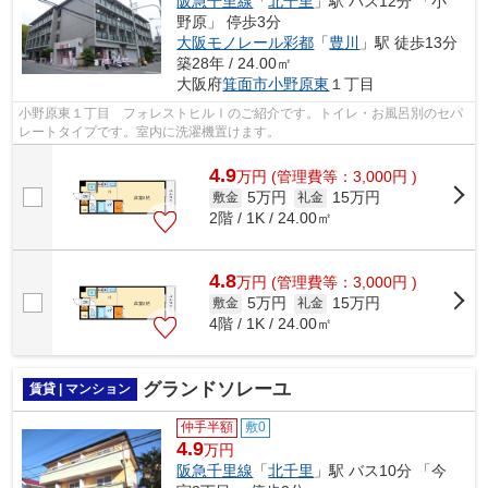
阪急千里線
「
北千里
」駅 バス12分 「小
野原」 停歩3分
大阪モノレール彩都
「
豊川
」駅 徒歩13分
築28年 / 24.00㎡
大阪府
箕面市
小野原東
１丁目
小野原東１丁目 フォレストヒルⅠのご紹介です。トイレ・お風呂別のセパ
レートタイプです。室内に洗濯機置けます。
4.9
万
円
(管理費等：3,000円 )
5万円
15万円
敷金
礼金
2階 / 1K / 24.00㎡
4.8
万
円
(管理費等：3,000円 )
5万円
15万円
敷金
礼金
4階 / 1K / 24.00㎡
グランドソレーユ
賃貸 | マンション
仲手半額
敷0
4.9
万円
阪急千里線
「
北千里
」駅 バス10分 「今