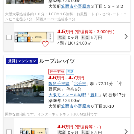
築33年 / 24.00㎡
大阪府
箕面市
小野原東
３丁目１３－３２
大阪大学迄徒歩約１０分・J-COM１G無料・お風呂・トイレセパレート・コ
ンビニ迄徒歩1分・関西スーパー迄徒歩２分
4.5
万
円
(管理費等：3,000円 )
0ヶ月
5万円
敷金
礼金
4階 / 1K / 24.00㎡
ルーブルハイツ
賃貸 | マンション
仲手半額
敷0
4.6
4.7
万円～
万円
阪急千里線
「
北千里
」駅 バス11分 「小
野原東」 停歩6分
大阪モノレール彩都
「
豊川
」駅 徒歩17分
築36年 / 24.00㎡
大阪府
箕面市
小野原東
６丁目38-10
閑静な住宅街です。インターネットネット100Ｍ無料です
4.6
万
円
(管理費等：- )
0ヶ月
5万円
敷金
礼金