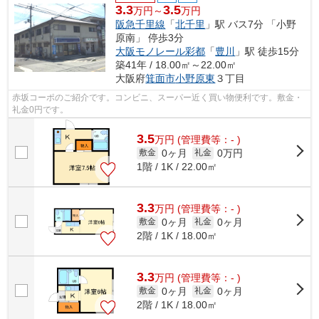
3.3
3.5
万円～
万円
阪急千里線
「
北千里
」駅 バス7分 「小野
原南」 停歩3分
大阪モノレール彩都
「
豊川
」駅 徒歩15分
築41年 / 18.00㎡～22.00㎡
大阪府
箕面市
小野原東
３丁目
赤坂コーポのご紹介です。コンビニ、スーパー近く買い物便利です。敷金・
礼金0円です。
3.5
万
円
(管理費等：- )
0ヶ月
0万円
敷金
礼金
1階 / 1K / 22.00㎡
3.3
万
円
(管理費等：- )
0ヶ月
0ヶ月
敷金
礼金
2階 / 1K / 18.00㎡
3.3
万
円
(管理費等：- )
0ヶ月
0ヶ月
敷金
礼金
2階 / 1K / 18.00㎡