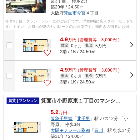
宮3丁目」 停歩2分
築29年 / 24.50㎡
大阪府
箕面市
今宮
４丁目
今宮4丁目 グランドソレーユのご紹介です。洋室8帖に広々クローゼットで
す。トイレ・お風呂が別のセパレートのお部屋です。南向きの明るいお部屋
です。室内に洗濯機置き場あります。J...
4.9
万
円
(管理費等：3,000円 )
0ヶ月
5万円
敷金
礼金
2階 / 1K / 24.50㎡
4.9
万
円
(管理費等：3,000円 )
0ヶ月
5万円
敷金
礼金
3階 / 1K / 24.50㎡
箕面市小野原東１丁目のマンション
賃貸 | マンション
5.2
万円
阪急千里線
「
北千里
」駅 バス12分 「小
野原」 停歩3分
大阪モノレール彩都
「
豊川
」駅 徒歩14分
築31年 / 24.00㎡