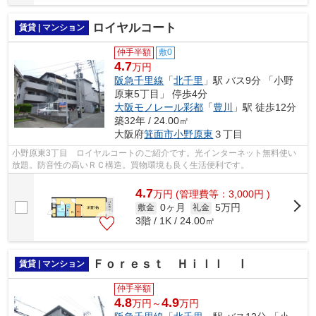
ロイヤルコート
賃貸 | マンション
仲手半額
敷0
4.7
万円
阪急千里線
「
北千里
」駅 バス9分 「小野
原東5丁目」 停歩4分
大阪モノレール彩都
「
豊川
」駅 徒歩12分
築32年 / 24.00㎡
大阪府
箕面市
小野原東
３丁目
小野原東3丁目 ロイヤルコートのご紹介です。光インターネット無料使い
放題。防音性の高いＲＣ構造。買物環境も良く生活便利です。
4.7
万
円
(管理費等：3,000円 )
0ヶ月
5万円
敷金
礼金
3階 / 1K / 24.00㎡
Ｆｏｒｅｓｔ Ｈｉｌｌ Ⅰ
賃貸 | マンション
仲手半額
4.8
4.9
万円～
万円