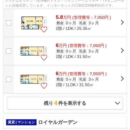
システムキッチン・洗浄機付トイレ・シャンプードレッサー・TVモニターホ
ンと設備充実しています。インターネットJ-COM320M無料対応です。
5.8
万
円
(管理費等：7,050円 )
0ヶ月
3ヶ月
敷金
礼金
2階 / 1DK / 25.35㎡
6
万
円
(管理費等：7,050円 )
0ヶ月
3ヶ月
敷金
礼金
2階 / 1DK / 31.50㎡
6
万
円
(管理費等：7,050円 )
0ヶ月
3ヶ月
敷金
礼金
2階 / 1LDK / 31.50㎡
4
残り
件を表示する
ロイヤルガーデン
賃貸 | マンション