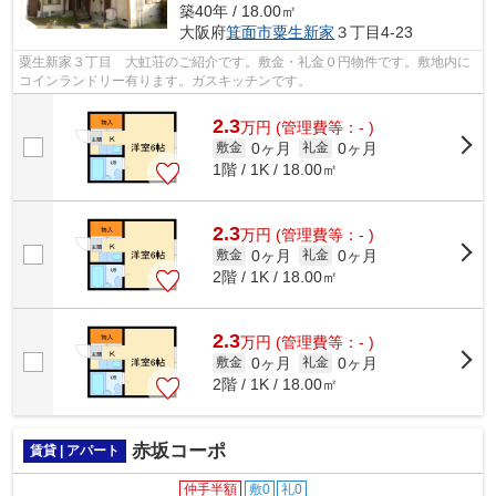
築40年 / 18.00㎡
大阪府
箕面市
粟生新家
３丁目4-23
粟生新家３丁目 大虹荘のご紹介です。敷金・礼金０円物件です。敷地内に
コインランドリー有ります。ガスキッチンです。
2.3
万
円
(管理費等：- )
0ヶ月
0ヶ月
敷金
礼金
1階 / 1K / 18.00㎡
2.3
万
円
(管理費等：- )
0ヶ月
0ヶ月
敷金
礼金
2階 / 1K / 18.00㎡
2.3
万
円
(管理費等：- )
0ヶ月
0ヶ月
敷金
礼金
2階 / 1K / 18.00㎡
赤坂コーポ
賃貸 | アパート
仲手半額
敷0
礼0