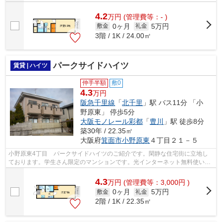
4.2
万
円
(管理費等：- )
0ヶ月
5万円
敷金
礼金
3階 / 1K / 24.00㎡
パークサイドハイツ
賃貸 | ハイツ
仲手半額
敷0
4.3
万円
阪急千里線
「
北千里
」駅 バス11分 「小
野原東」 停歩5分
大阪モノレール彩都
「
豊川
」駅 徒歩8分
築30年 / 22.35㎡
大阪府
箕面市
小野原東
４丁目２１－５
小野原東4丁目 パークサイドハイツのご紹介です。閑静な住宅街に立地し
ております。学生さん限定のマンションです。光インターネット無料使い放
題です。南向きで日当たり良好。トイレ...
4.3
万
円
(管理費等：3,000円 )
0ヶ月
5万円
敷金
礼金
2階 / 1K / 22.35㎡