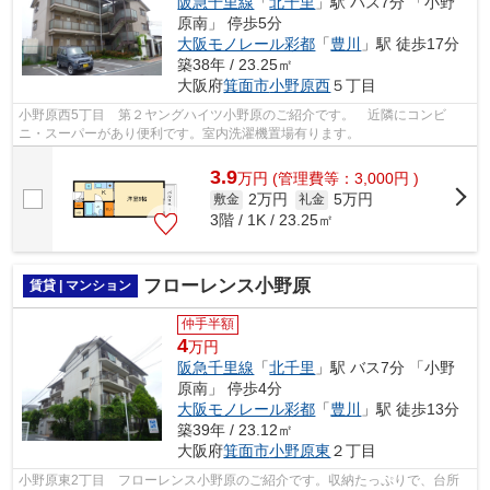
阪急千里線
「
北千里
」駅 バス7分 「小野
原南」 停歩5分
大阪モノレール彩都
「
豊川
」駅 徒歩17分
築38年 / 23.25㎡
大阪府
箕面市
小野原西
５丁目
小野原西5丁目 第２ヤングハイツ小野原のご紹介です。 近隣にコンビ
ニ・スーパーがあり便利です。室内洗濯機置場有ります。
3.9
万
円
(管理費等：3,000円 )
2万円
5万円
敷金
礼金
3階 / 1K / 23.25㎡
フローレンス小野原
賃貸 | マンション
仲手半額
4
万円
阪急千里線
「
北千里
」駅 バス7分 「小野
原南」 停歩4分
大阪モノレール彩都
「
豊川
」駅 徒歩13分
築39年 / 23.12㎡
大阪府
箕面市
小野原東
２丁目
小野原東2丁目 フローレンス小野原のご紹介です。収納たっぷりで、台所