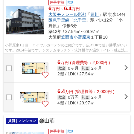
仲手半額
敷0
6
6.4
万円～
万円
大阪モノレール彩都
「
豊川
」駅 徒歩14分
阪急千里線
「
北千里
」駅 バス12分 「小
野原」 停歩3分
築12年 / 27.54㎡～29.97㎡
大阪府
箕面市
小野原東
１丁目10
小野原東1丁目 ロイヤルガーデンのご紹介です。広々DKで使い勝手がいい
です。2014年築です。システムキッチン・洗浄機付き温水トイレ・独立洗面
所と設備充実。オートロック・TV付きモ...
6
万
円
(管理費等：2,000円 )
0ヶ月
2ヶ月
敷金
礼金
2階 / 1DK / 27.54㎡
6.4
万
円
(管理費等：2,000円 )
0万円
2ヶ月
敷金
礼金
4階 / 1DK / 29.97㎡
楽山荘
賃貸 | マンション
仲手半額
敷0