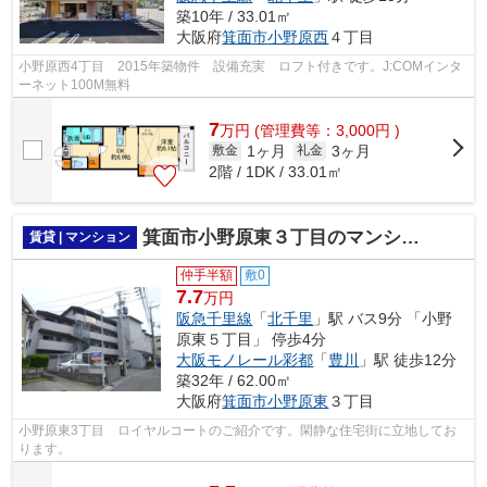
築10年 / 33.01㎡
大阪府
箕面市
小野原西
４丁目
小野原西4丁目 2015年築物件 設備充実 ロフト付きです。J:COMインタ
ーネット100M無料
7
万
円
(管理費等：3,000円 )
1ヶ月
3ヶ月
敷金
礼金
2階 / 1DK / 33.01㎡
箕面市小野原東３丁目のマンション
賃貸 | マンション
仲手半額
敷0
7.7
万円
阪急千里線
「
北千里
」駅 バス9分 「小野
原東５丁目」 停歩4分
大阪モノレール彩都
「
豊川
」駅 徒歩12分
築32年 / 62.00㎡
大阪府
箕面市
小野原東
３丁目
小野原東3丁目 ロイヤルコートのご紹介です。閑静な住宅街に立地してお
ります。