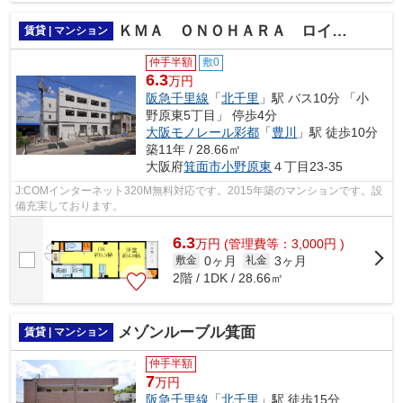
ＫＭＡ ＯＮＯＨＡＲＡ ロイヤルガーデンⅡ
賃貸 | マンション
仲手半額
敷0
6.3
万円
阪急千里線
「
北千里
」駅 バス10分 「小
野原東5丁目」 停歩4分
大阪モノレール彩都
「
豊川
」駅 徒歩10分
築11年 / 28.66㎡
大阪府
箕面市
小野原東
４丁目23-35
J:COMインターネット320M無料対応です。2015年築のマンションです。設
備充実しております。
6.3
万
円
(管理費等：3,000円 )
0ヶ月
3ヶ月
敷金
礼金
2階 / 1DK / 28.66㎡
メゾンルーブル箕面
賃貸 | マンション
仲手半額
7
万円
阪急千里線
「
北千里
」駅 徒歩15分