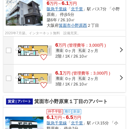
6
6.1
万円～
万円
阪急千里線
「
北千里
」駅 バス7分 「小野
原南」 停歩5分
築6年 / 26.10㎡
大阪府
箕面市
小野原西
２丁目
2020年7月築。インターネット無料 設備充実。
6
万
円
(管理費等：3,000円 )
0ヶ月
2ヶ月
敷金
礼金
2階 / 1K / 26.10㎡
6.1
万
円
(管理費等：3,000円 )
0ヶ月
2ヶ月
敷金
礼金
3階 / 1K / 26.10㎡
箕面市小野原東１丁目のアパート
賃貸 | アパート
仲手半額
敷0
新築
6.1
6.5
万円～
万円
阪急千里線
「
北千里
」駅 バス15分 「小
野原南」 停歩7分