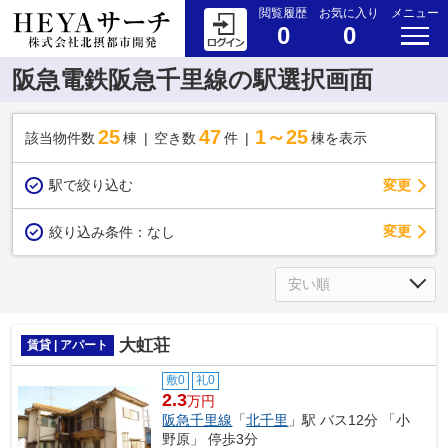
閲覧履歴
お気に入り
メニュー
0
0
阪急電鉄阪急千里線の駅選択画面
25
47
1～25
該当物件数
棟
空き数
件
棟を表示
駅で絞り込む
変更
変更
絞り込み条件：
なし
大虹荘
賃貸 | アパート
敷0
礼0
2.3
万円
阪急千里線
「
北千里
」駅 バス12分 「小
野原」 停歩3分