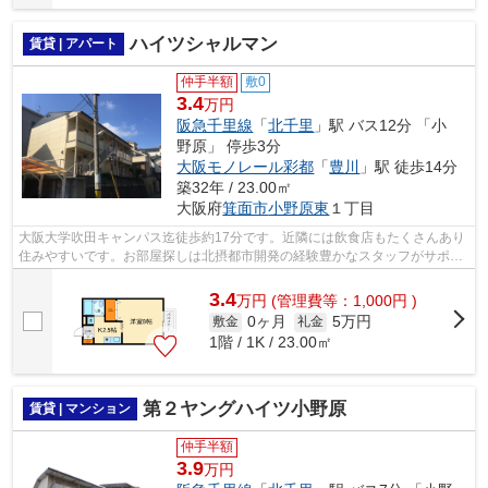
ハイツシャルマン
賃貸 | アパート
仲手半額
敷0
3.4
万円
阪急千里線
「
北千里
」駅 バス12分 「小
野原」 停歩3分
大阪モノレール彩都
「
豊川
」駅 徒歩14分
築32年 / 23.00㎡
大阪府
箕面市
小野原東
１丁目
大阪大学吹田キャンパス迄徒歩約17分です。近隣には飲食店もたくさんあり
住みやすいです。お部屋探しは北摂都市開発の経験豊かなスタッフがサポー
トいたします。まずは0120-37-6788へ...
3.4
万
円
(管理費等：1,000円 )
0ヶ月
5万円
敷金
礼金
1階 / 1K / 23.00㎡
第２ヤングハイツ小野原
賃貸 | マンション
仲手半額
3.9
万円