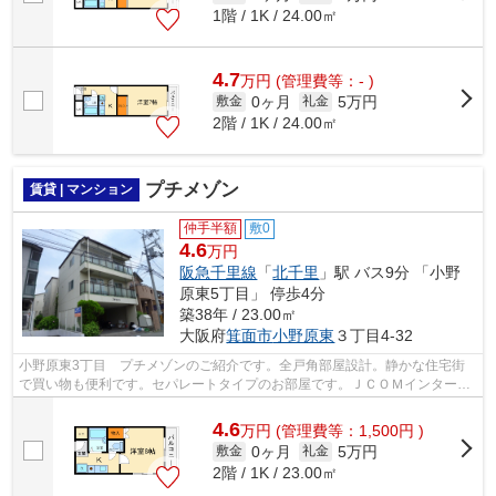
1階 / 1K / 24.00㎡
4.7
万
円
(管理費等：- )
0ヶ月
5万円
敷金
礼金
2階 / 1K / 24.00㎡
プチメゾン
賃貸 | マンション
仲手半額
敷0
4.6
万円
阪急千里線
「
北千里
」駅 バス9分 「小野
原東5丁目」 停歩4分
築38年 / 23.00㎡
大阪府
箕面市
小野原東
３丁目4-32
小野原東3丁目 プチメゾンのご紹介です。全戸角部屋設計。静かな住宅街
で買い物も便利です。セパレートタイプのお部屋です。ＪＣＯＭインターネ
ット320Ｍ・ｗｉｆｉ無料。
4.6
万
円
(管理費等：1,500円 )
0ヶ月
5万円
敷金
礼金
2階 / 1K / 23.00㎡