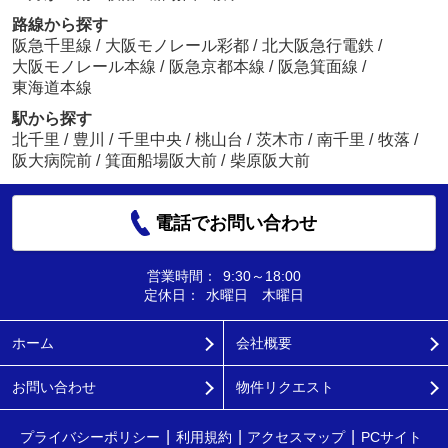
路線から探す
阪急千里線
/
大阪モノレール彩都
/
北大阪急行電鉄
/
大阪モノレール本線
/
阪急京都本線
/
阪急箕面線
/
東海道本線
駅から探す
北千里
/
豊川
/
千里中央
/
桃山台
/
茨木市
/
南千里
/
牧落
/
阪大病院前
/
箕面船場阪大前
/
柴原阪大前
電話でお問い合わせ
営業時間：
9:30～18:00
定休日：
水曜日 木曜日
ホーム
会社概要
お問い合わせ
物件リクエスト
プライバシーポリシー
利用規約
アクセスマップ
PCサイト