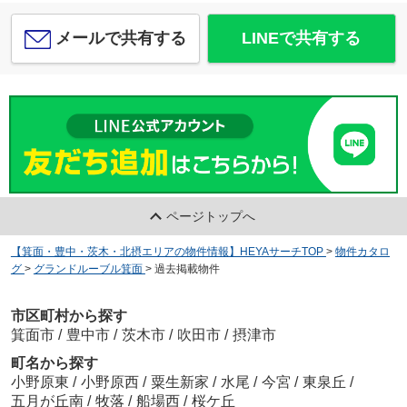
メールで共有する
LINEで共有する
ページトップへ
【箕面・豊中・茨木・北摂エリアの物件情報】HEYAサーチTOP
>
物件カタロ
グ
>
グランドルーブル箕面
>
過去掲載物件
市区町村から探す
箕面市
/
豊中市
/
茨木市
/
吹田市
/
摂津市
町名から探す
小野原東
/
小野原西
/
粟生新家
/
水尾
/
今宮
/
東泉丘
/
五月が丘南
/
牧落
/
船場西
/
桜ケ丘