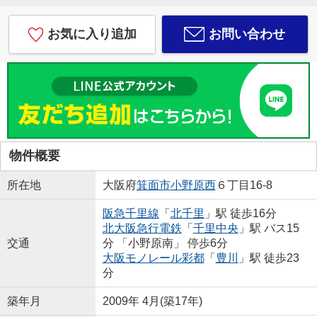
お気に入り追加
お問い合わせ
物件概要
所在地
大阪府
箕面市
小野原西
６丁目16-8
阪急千里線
「
北千里
」駅 徒歩16分
北大阪急行電鉄
「
千里中央
」駅 バス15
交通
分 「小野原南」 停歩6分
大阪モノレール彩都
「
豊川
」駅 徒歩23
分
築年月
2009年 4月(築17年)