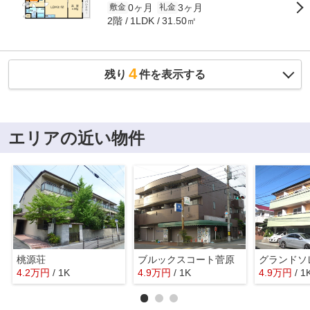
0ヶ月
3ヶ月
敷金
礼金
2階
31.50㎡
1LDK
4
残り
件を表示する
エリアの近い物件
桃源荘
ブルックスコート菅原
グランドソ
4.2
万
円
/ 1K
4.9
万
円
/ 1K
4.9
万
円
/ 1