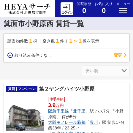
閲覧履歴
お気に入り
メニュー
0
0
箕面市小野原西 賃貸一覧
1
1
1～1
該当物件数
棟
空き数
件
棟を表示
変更
絞り込み条件：
なし
第２ヤングハイツ小野原
賃貸 | マンション
仲手半額
3.9
万円
阪急千里線
「
北千里
」駅 バス7分 「小野
原南」 停歩5分
大阪モノレール彩都
「
豊川
」駅 徒歩17分
築38年 / 23.25㎡