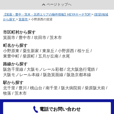
ページトップへ
【箕面・豊中・茨木・北摂エリアの物件情報】HEYAサーチTOP
>
(賃貸)地域
から探す
>
箕面市
>
小野原西の賃貸
市区町村から探す
箕面市
/
豊中市
/
吹田市
/
茨木市
町名から探す
小野原東
/
粟生新家
/
東泉丘
/
小野原西
/
桜ケ丘
/
東豊中町
/
柴原町
/
五月が丘南
/
水尾
路線から探す
阪急千里線
/
大阪モノレール彩都
/
北大阪急行電鉄
/
大阪モノレール本線
/
阪急箕面線
/
阪急京都本線
駅から探す
北千里
/
豊川
/
桃山台
/
南千里
/
阪大病院前
/
柴原阪大前
/
牧落
/
茨木市
電話でお問い合わせ