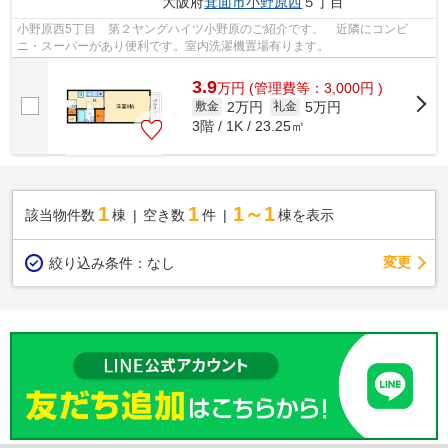
大阪府
箕面市
小野原西
５丁目
小野原西5丁目 第２ヤングハイツ小野原のご紹介です。 近隣にコンビ
ニ・スーパーがあり便利です。室内洗濯機置場有ります。
3.9
万
円
(管理費等：3,000円 )
2万円
5万円
敷金
礼金
3階 / 1K / 23.25㎡
1
1
1～1
該当物件数
棟
空き数
件
棟を表示
変更
絞り込み条件：
なし