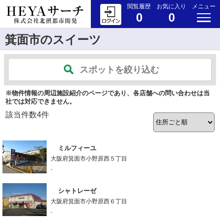
閲覧履歴
お気に入り
メニュー
0
0
箕面市のスイーツ
スポットを絞り込む
※物件情報の周辺施設紹介のページであり、各店舗への問い合わせは当
社では対応できません。
該当件数
4
件
ミルフィーユ
大阪府箕面市小野原西５丁目
-
シャトレーゼ
大阪府箕面市小野原西６丁目
-