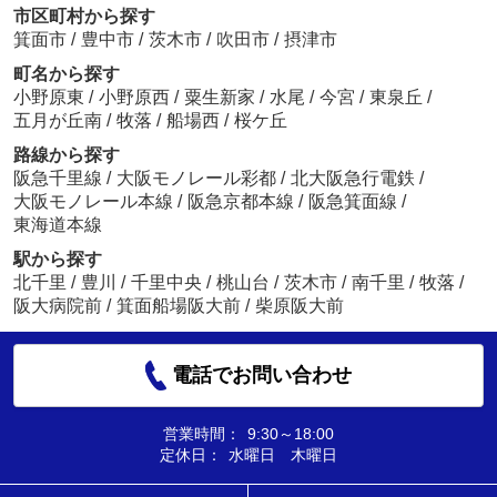
市区町村から探す
箕面市
/
豊中市
/
茨木市
/
吹田市
/
摂津市
町名から探す
小野原東
/
小野原西
/
粟生新家
/
水尾
/
今宮
/
東泉丘
/
五月が丘南
/
牧落
/
船場西
/
桜ケ丘
路線から探す
阪急千里線
/
大阪モノレール彩都
/
北大阪急行電鉄
/
大阪モノレール本線
/
阪急京都本線
/
阪急箕面線
/
東海道本線
駅から探す
北千里
/
豊川
/
千里中央
/
桃山台
/
茨木市
/
南千里
/
牧落
/
阪大病院前
/
箕面船場阪大前
/
柴原阪大前
電話でお問い合わせ
営業時間：
9:30～18:00
定休日：
水曜日 木曜日