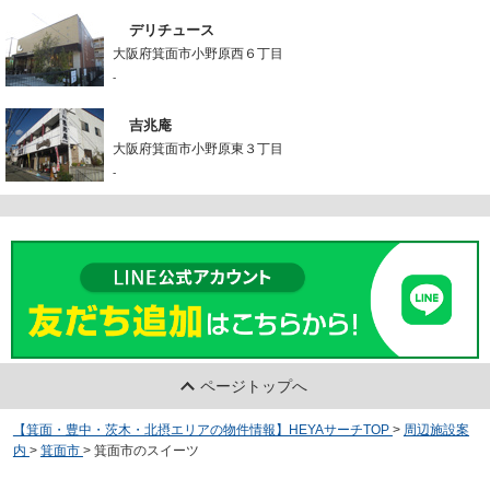
デリチュース
大阪府箕面市小野原西６丁目
-
吉兆庵
大阪府箕面市小野原東３丁目
-
ページトップへ
【箕面・豊中・茨木・北摂エリアの物件情報】HEYAサーチTOP
>
周辺施設案
内
>
箕面市
>
箕面市のスイーツ