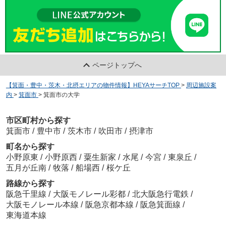
ページトップへ
【箕面・豊中・茨木・北摂エリアの物件情報】HEYAサーチTOP
>
周辺施設案
内
>
箕面市
>
箕面市の大学
市区町村から探す
箕面市
/
豊中市
/
茨木市
/
吹田市
/
摂津市
町名から探す
小野原東
/
小野原西
/
粟生新家
/
水尾
/
今宮
/
東泉丘
/
五月が丘南
/
牧落
/
船場西
/
桜ケ丘
路線から探す
阪急千里線
/
大阪モノレール彩都
/
北大阪急行電鉄
/
大阪モノレール本線
/
阪急京都本線
/
阪急箕面線
/
東海道本線