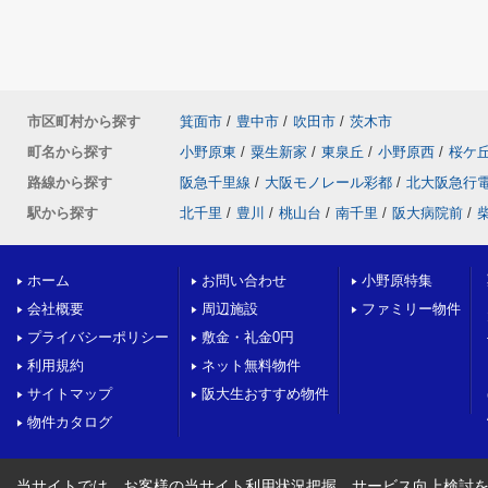
市区町村から探す
箕面市
/
豊中市
/
吹田市
/
茨木市
町名から探す
小野原東
/
粟生新家
/
東泉丘
/
小野原西
/
桜ケ
路線から探す
阪急千里線
/
大阪モノレール彩都
/
北大阪急行
駅から探す
北千里
/
豊川
/
桃山台
/
南千里
/
阪大病院前
/
ホーム
お問い合わせ
小野原特集
会社概要
周辺施設
ファミリー物件
プライバシーポリシー
敷金・礼金0円
利用規約
ネット無料物件
サイトマップ
阪大生おすすめ物件
物件カタログ
当サイトでは、お客様の当サイト利用状況把握、サービス向上検討を目