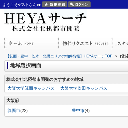
ようこそ
ゲスト
さん
【箕面・豊中・茨木・北摂エリアの物件情報】HEYAサーチTOP
>
(賃
地域選択画面
株式会社北摂都市開発のおすすめの地域
大阪大学箕面キャンパス
大阪大学吹田キャンパス
大阪府
箕面市
(22)
豊中市
(4)