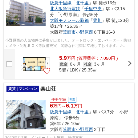
阪急千里線
「
北千里
」駅 徒歩16分
北大阪急行電鉄
「
千里中央
」駅 バス15
分 「小野原南」 停歩6分
大阪モノレール彩都
「
豊川
」駅 徒歩23分
築17年 / 25.35㎡
大阪府
箕面市
小野原西
６丁目16-8
小野原西の人気物件に募集が出ました。オートロック・エレベーター・防犯
カメラ・宅配ＢＯＸ等設備充実 閑静な住宅街に立地しております。J-
COM320M無料
5.9
万
円
(管理費等：7,050円 )
0ヶ月
3ヶ月
敷金
礼金
5階 / 1DK / 25.35㎡
楽山荘
賃貸 | マンション
仲手半額
敷0
6
6.1
万円～
万円
阪急千里線
「
北千里
」駅 バス7分 「小野
原南」 停歩5分
築6年 / 26.10㎡
大阪府
箕面市
小野原西
２丁目
2020年7月築。インターネット無料 設備充実。