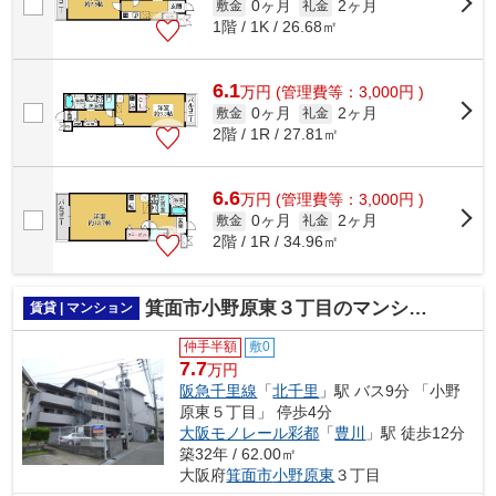
0ヶ月
2ヶ月
敷金
礼金
1階 / 1K / 26.68㎡
6.1
万
円
(管理費等：3,000円 )
0ヶ月
2ヶ月
敷金
礼金
2階 / 1R / 27.81㎡
6.6
万
円
(管理費等：3,000円 )
0ヶ月
2ヶ月
敷金
礼金
2階 / 1R / 34.96㎡
箕面市小野原東３丁目のマンション
賃貸 | マンション
仲手半額
敷0
7.7
万円
阪急千里線
「
北千里
」駅 バス9分 「小野
原東５丁目」 停歩4分
大阪モノレール彩都
「
豊川
」駅 徒歩12分
築32年 / 62.00㎡
大阪府
箕面市
小野原東
３丁目