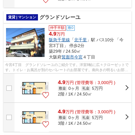
グランドソレーユ
賃貸 | マンション
仲手半額
敷0
4.9
万円
阪急千里線
「
北千里
」駅 バス10分 「今
宮3丁目」 停歩2分
築29年 / 24.50㎡
大阪府
箕面市
今宮
４丁目
今宮4丁目 グランドソレーユのご紹介です。洋室8帖に広々クローゼットで
す。トイレ・お風呂が別のセパレートのお部屋です。南向きの明るいお部屋
です。室内に洗濯機置き場あります。J...
4.9
万
円
(管理費等：3,000円 )
0ヶ月
5万円
敷金
礼金
2階 / 1K / 24.50㎡
4.9
万
円
(管理費等：3,000円 )
0ヶ月
5万円
敷金
礼金
3階 / 1K / 24.50㎡