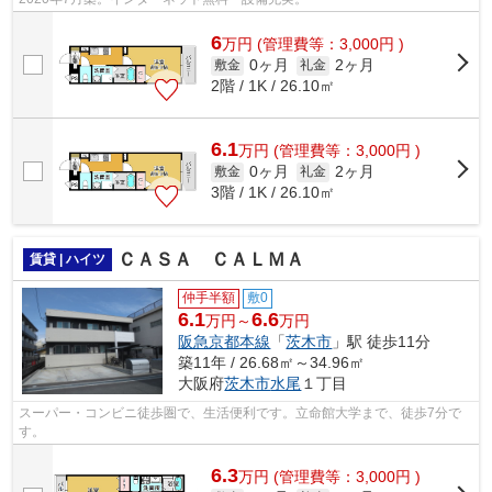
6
万
円
(管理費等：3,000円 )
0ヶ月
2ヶ月
敷金
礼金
2階 / 1K / 26.10㎡
6.1
万
円
(管理費等：3,000円 )
0ヶ月
2ヶ月
敷金
礼金
3階 / 1K / 26.10㎡
ＣＡＳＡ ＣＡＬＭＡ
賃貸 | ハイツ
仲手半額
敷0
6.1
6.6
万円～
万円
阪急京都本線
「
茨木市
」駅 徒歩11分
築11年 / 26.68㎡～34.96㎡
大阪府
茨木市
水尾
１丁目
スーパー・コンビニ徒歩圏で、生活便利です。立命館大学まで、徒歩7分で
す。
6.3
万
円
(管理費等：3,000円 )