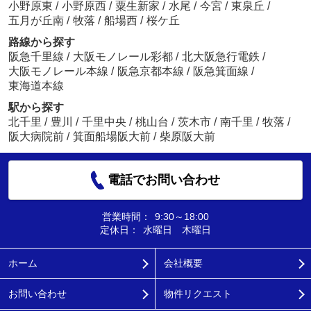
小野原東
/
小野原西
/
粟生新家
/
水尾
/
今宮
/
東泉丘
/
五月が丘南
/
牧落
/
船場西
/
桜ケ丘
路線から探す
阪急千里線
/
大阪モノレール彩都
/
北大阪急行電鉄
/
大阪モノレール本線
/
阪急京都本線
/
阪急箕面線
/
東海道本線
駅から探す
北千里
/
豊川
/
千里中央
/
桃山台
/
茨木市
/
南千里
/
牧落
/
阪大病院前
/
箕面船場阪大前
/
柴原阪大前
電話でお問い合わせ
営業時間：
9:30～18:00
定休日：
水曜日 木曜日
ホーム
会社概要
お問い合わせ
物件リクエスト