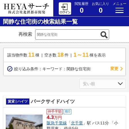
閲覧履歴
お気に入り
メニュー
0
0
閑静な住宅街の検索結果一覧
再検索
11
18
1～11
該当物件数
棟
空き数
件
棟を表示
変更
絞り込み条件：
キーワード：閑静な住宅街
パークサイドハイツ
賃貸 | ハイツ
仲手半額
敷0
4.3
万円
阪急千里線
「
北千里
」駅 バス11分 「小
野原東」 停歩5分