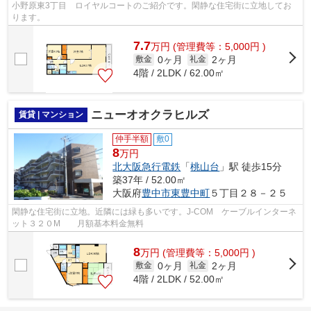
小野原東3丁目 ロイヤルコートのご紹介です。閑静な住宅街に立地してお
ります。
7.7
万
円
(管理費等：5,000円 )
0ヶ月
2ヶ月
敷金
礼金
4階 / 2LDK / 62.00㎡
ニューオオクラヒルズ
賃貸 | マンション
仲手半額
敷0
8
万円
北大阪急行電鉄
「
桃山台
」駅 徒歩15分
築37年 / 52.00㎡
大阪府
豊中市
東豊中町
５丁目２８－２５
閑静な住宅街に立地。近隣には緑も多いです。J-COM ケーブルインターネ
ット３２０M 月額基本料金無料
8
万
円
(管理費等：5,000円 )
0ヶ月
2ヶ月
敷金
礼金
4階 / 2LDK / 52.00㎡