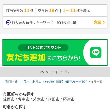
11
18
1～11
該当物件数
棟
空き数
件
棟を表示
変更
絞り込み条件：
キーワード：閑静な住宅街
ページトップへ
【箕面・豊中・茨木・北摂エリアの物件情報】HEYAサーチTOP
>
物件一覧
市区町村から探す
箕面市
/
豊中市
/
茨木市
/
吹田市
/
摂津市
町名から探す