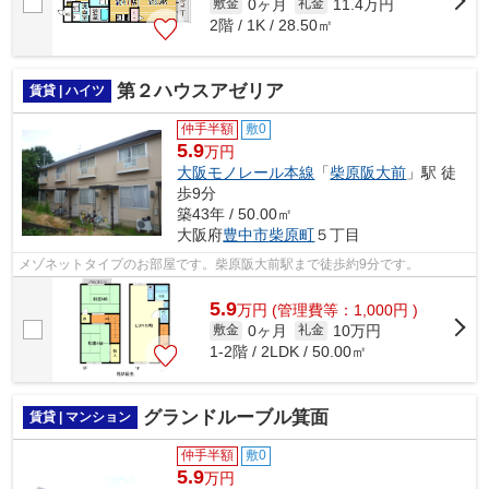
0ヶ月
11.4万円
敷金
礼金
2階 / 1K / 28.50㎡
第２ハウスアゼリア
賃貸 | ハイツ
仲手半額
敷0
5.9
万円
大阪モノレール本線
「
柴原阪大前
」駅 徒
歩9分
築43年 / 50.00㎡
大阪府
豊中市
柴原町
５丁目
メゾネットタイプのお部屋です。柴原阪大前駅まで徒歩約9分です。
5.9
万
円
(管理費等：1,000円 )
0ヶ月
10万円
敷金
礼金
1-2階 / 2LDK / 50.00㎡
グランドルーブル箕面
賃貸 | マンション
仲手半額
敷0
5.9
万円