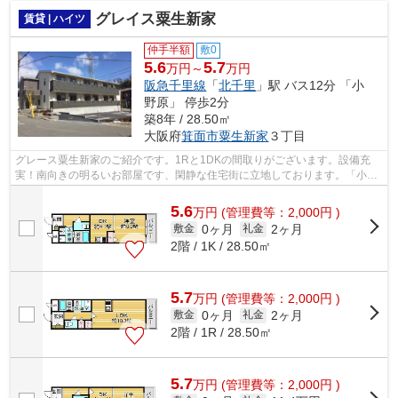
グレイス粟生新家
賃貸 | ハイツ
仲手半額
敷0
5.6
5.7
万円～
万円
阪急千里線
「
北千里
」駅 バス12分 「小
野原」 停歩2分
築8年 / 28.50㎡
大阪府
箕面市
粟生新家
３丁目
グレース粟生新家のご紹介です。1Rと1DKの間取りがございます。設備充
実！南向きの明るいお部屋です、閑静な住宅街に立地しております。「小野
原」バス停迄徒歩2分です。オートロック...
5.6
万
円
(管理費等：2,000円 )
0ヶ月
2ヶ月
敷金
礼金
2階 / 1K / 28.50㎡
5.7
万
円
(管理費等：2,000円 )
0ヶ月
2ヶ月
敷金
礼金
2階 / 1R / 28.50㎡
5.7
万
円
(管理費等：2,000円 )