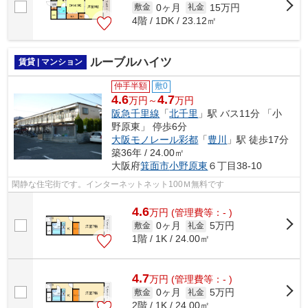
0ヶ月
15万円
敷金
礼金
4階 / 1DK / 23.12㎡
ルーブルハイツ
賃貸 | マンション
仲手半額
敷0
4.6
4.7
万円～
万円
阪急千里線
「
北千里
」駅 バス11分 「小
野原東」 停歩6分
大阪モノレール彩都
「
豊川
」駅 徒歩17分
築36年 / 24.00㎡
大阪府
箕面市
小野原東
６丁目38-10
閑静な住宅街です。インターネットネット100Ｍ無料です
4.6
万
円
(管理費等：- )
0ヶ月
5万円
敷金
礼金
1階 / 1K / 24.00㎡
4.7
万
円
(管理費等：- )
0ヶ月
5万円
敷金
礼金
2階 / 1K / 24.00㎡