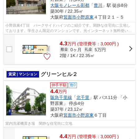
大阪モノレール彩都
「
豊川
」駅 徒歩8分
築30年 / 22.35㎡
大阪府
箕面市
小野原東
４丁目２１－５
小野原東4丁目 パークサイドハイツのご紹介です。閑静な住宅街に立地し
ております。学生さん限定のマンションです。光インターネット無料使い放
題です。南向きで日当たり良好。トイレ...
4.3
万
円
(管理費等：3,000円 )
0ヶ月
5万円
敷金
礼金
2階 / 1K / 22.35㎡
グリーンヒル２
賃貸 | マンション
仲手半額
敷0
4.4
万円
阪急千里線
「
北千里
」駅 バス11分 「小
野原東」 停歩4分
築37年 / 23.12㎡
大阪府
箕面市
小野原東
６丁目
室内洗濯機置き場 閑静な住宅街に立地
4.4
万
円
(管理費等：3,000円 )