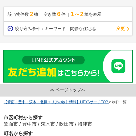
2
6
1～2
該当物件数
棟
空き数
件
棟を表示
変更
絞り込み条件：
キーワード：閑静な住宅地
ページトップへ
【箕面・豊中・茨木・北摂エリアの物件情報】HEYAサーチTOP
>
物件一覧
市区町村から探す
箕面市
/
豊中市
/
茨木市
/
吹田市
/
摂津市
町名から探す