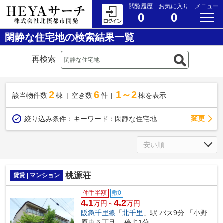
閲覧履歴
お気に入り
メニュー
0
0
閑静な住宅地の検索結果一覧
再検索
2
6
1～2
該当物件数
棟
空き数
件
棟を表示
変更
絞り込み条件：
キーワード：閑静な住宅地
桃源荘
賃貸 | マンション
仲手半額
敷0
4.1
4.2
万円～
万円
阪急千里線
「
北千里
」駅 バス9分 「小野
原東５丁目」 停歩1分