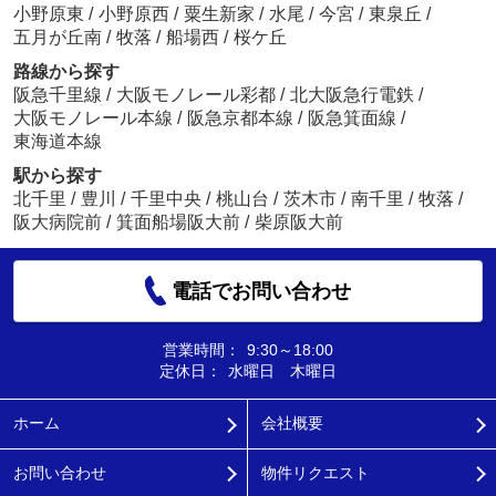
小野原東
/
小野原西
/
粟生新家
/
水尾
/
今宮
/
東泉丘
/
五月が丘南
/
牧落
/
船場西
/
桜ケ丘
路線から探す
阪急千里線
/
大阪モノレール彩都
/
北大阪急行電鉄
/
大阪モノレール本線
/
阪急京都本線
/
阪急箕面線
/
東海道本線
駅から探す
北千里
/
豊川
/
千里中央
/
桃山台
/
茨木市
/
南千里
/
牧落
/
阪大病院前
/
箕面船場阪大前
/
柴原阪大前
電話でお問い合わせ
営業時間：
9:30～18:00
定休日：
水曜日 木曜日
ホーム
会社概要
お問い合わせ
物件リクエスト