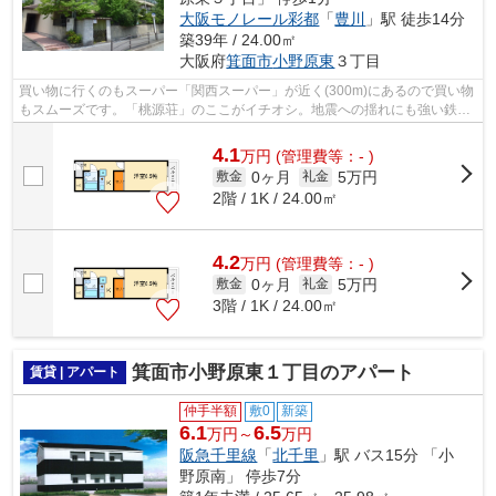
大阪モノレール彩都
「
豊川
」駅 徒歩14分
築39年 / 24.00㎡
大阪府
箕面市
小野原東
３丁目
買い物に行くのもスーパー「関西スーパー」が近く(300m)にあるので買い物
もスムーズです。「桃源荘」のここがイチオシ。地震への揺れにも強い鉄骨
造の魅力。景色や日当たりにこだわっ...
4.1
万
円
(管理費等：- )
0ヶ月
5万円
敷金
礼金
2階 / 1K / 24.00㎡
4.2
万
円
(管理費等：- )
0ヶ月
5万円
敷金
礼金
3階 / 1K / 24.00㎡
箕面市小野原東１丁目のアパート
賃貸 | アパート
仲手半額
敷0
新築
6.1
6.5
万円～
万円
阪急千里線
「
北千里
」駅 バス15分 「小
野原南」 停歩7分