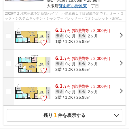
築1年未満 / 25.65㎡～25.98㎡
大阪府
箕面市
小野原東
１丁目
2026年２月末完成予定新築ハイツ 小野原東１丁目完成予定です。オートロ
ック・システムキッチン・シャンプードレッサー・ウオシュレット・浴室乾
燥機・J-COM１G無料
6.1
万
円
(管理費等：3,000円 )
0ヶ月
2ヶ月
敷金
礼金
1階 / 1DK / 25.98㎡
6.1
万
円
(管理費等：3,000円 )
0ヶ月
2ヶ月
敷金
礼金
2階 / 1DK / 25.65㎡
6.3
万
円
(管理費等：3,000円 )
0ヶ月
2ヶ月
敷金
礼金
2階 / 1DK / 25.98㎡
1
残り
件を表示する