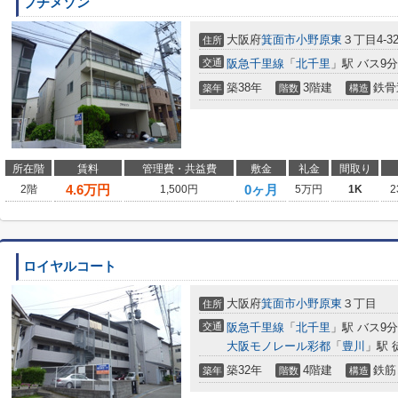
プチメゾン
大阪府
箕面市
小野原東
３丁目4-3
住所
交通
阪急千里線
「
北千里
」駅 バス9
築38年
3階建
鉄骨
築年
階数
構造
所在階
賃料
管理費・共益費
敷金
礼金
間取り
4.6
万円
0ヶ月
2階
1,500円
5万円
1K
2
ロイヤルコート
大阪府
箕面市
小野原東
３丁目
住所
交通
阪急千里線
「
北千里
」駅 バス9
大阪モノレール彩都
「
豊川
」駅 
築32年
4階建
鉄筋
築年
階数
構造