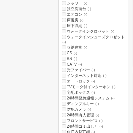
シャワー
(-)
独立洗面台
(-)
エアコン
(-)
床暖房
(-)
床下収納
(-)
ウォークインクロゼット
(-)
ウォークインシューズクロゼット
(-)
収納豊富
(-)
CS
(-)
BS
(-)
CATV
(-)
光ファイバー
(-)
インターネット対応
(-)
オートロック
(-)
TVモニタ付インターホン
(-)
宅配ボックス
(-)
24時間緊急通報システム
(-)
ディンプルキー
(-)
防犯カメラ
(-)
24時間有人管理
(-)
フロントサービス
(-)
24時間ゴミ出し可
(-)
住戸内覧可能
(-)