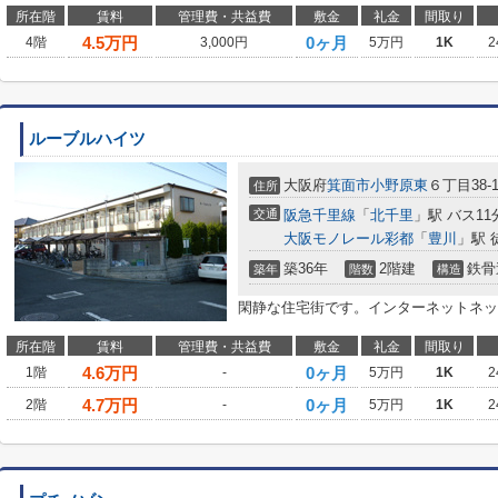
所在階
賃料
管理費・共益費
敷金
礼金
間取り
4.5
万円
0ヶ月
4階
3,000円
5万円
1K
2
ルーブルハイツ
大阪府
箕面市
小野原東
６丁目38-1
住所
交通
阪急千里線
「
北千里
」駅 バス11
大阪モノレール彩都
「
豊川
」駅 
築36年
2階建
鉄骨
築年
階数
構造
閑静な住宅街です。インターネットネッ
所在階
賃料
管理費・共益費
敷金
礼金
間取り
4.6
万円
0ヶ月
1階
-
5万円
1K
2
4.7
万円
0ヶ月
2階
-
5万円
1K
2