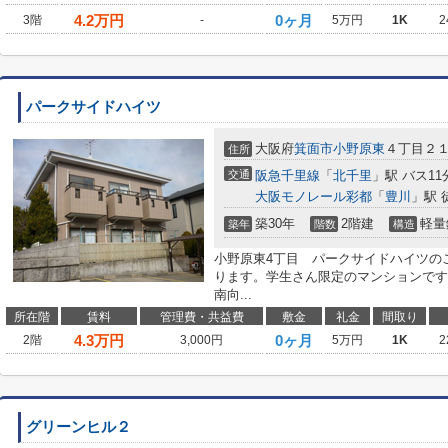
4.2
万円
0ヶ月
3階
-
5万円
1K
2
パークサイドハイツ
大阪府
箕面市
小野原東
４丁目２
住所
交通
阪急千里線
「
北千里
」駅 バス11
大阪モノレール彩都
「
豊川
」駅 
築30年
2階建
軽量
築年
階数
構造
小野原東4丁目 パークサイドハイツの
ります。学生さん限定のマンションです
南向...
所在階
賃料
管理費・共益費
敷金
礼金
間取り
4.3
万円
0ヶ月
2階
3,000円
5万円
1K
2
グリーンヒル２