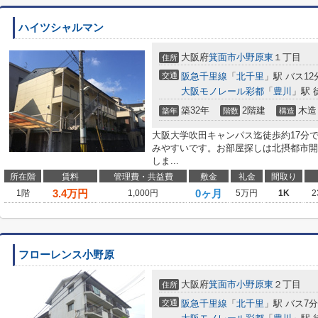
ハイツシャルマン
大阪府
箕面市
小野原東
１丁目
住所
交通
阪急千里線
「
北千里
」駅 バス12
大阪モノレール彩都
「
豊川
」駅 
築32年
2階建
木造
築年
階数
構造
大阪大学吹田キャンパス迄徒歩約17分
みやすいです。お部屋探しは北摂都市開
しま...
所在階
賃料
管理費・共益費
敷金
礼金
間取り
3.4
万円
0ヶ月
1階
1,000円
5万円
1K
2
フローレンス小野原
大阪府
箕面市
小野原東
２丁目
住所
交通
阪急千里線
「
北千里
」駅 バス7