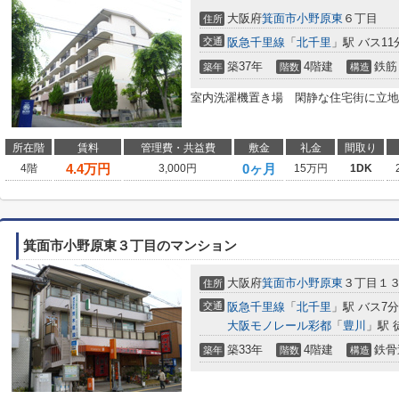
大阪府
箕面市
小野原東
６丁目
住所
交通
阪急千里線
「
北千里
」駅 バス11
築37年
4階建
鉄筋
築年
階数
構造
室内洗濯機置き場 閑静な住宅街に立地
所在階
賃料
管理費・共益費
敷金
礼金
間取り
4.4
万円
0ヶ月
4階
3,000円
15万円
1DK
箕面市小野原東３丁目のマンション
大阪府
箕面市
小野原東
３丁目１
住所
交通
阪急千里線
「
北千里
」駅 バス7
大阪モノレール彩都
「
豊川
」駅 
築33年
4階建
鉄骨
築年
階数
構造