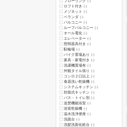
フローリング
(-)
ロフト付き
(-)
メゾネット
(-)
ベランダ
(-)
バルコニー
(-)
ルーフバルコニー
(-)
オール電化
(-)
エレベーター
(-)
照明器具付き
(-)
駐輪場
(-)
バイク置場あり
(-)
家具・家電付き
(-)
洗濯機置場有
(-)
外観タイル張り
(-)
コンロ２口以上
(-)
食器洗い乾燥機
(-)
システムキッチン
(-)
対面式キッチン
(-)
バス・トイレ別
(-)
追焚機能浴室
(-)
浴室乾燥機
(-)
温水洗浄便座
(-)
洗面台
(-)
洗髪洗面化粧台
(-)