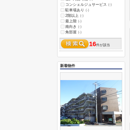
コンシェルジュサービス
(-)
駐車場あり
(-)
2階以上
(-)
最上階
(-)
南向き
(-)
角部屋
(-)
16
件が該当
新着物件