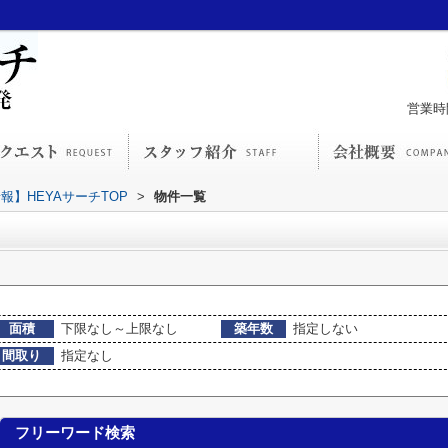
営業時間
】HEYAサーチTOP
>
物件一覧
面積
下限なし～上限なし
築年数
指定しない
間取り
指定なし
フリーワード検索