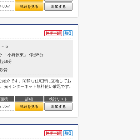
4.00㎡
詳細を見る
追加する
１－５
分 「小野原東」 停歩5分
徒歩8分
鉄骨
ご紹介です。閑静な住宅街に立地してお
。光インターネット無料使い放題です。
面積
詳細
検討リスト
2.35㎡
詳細を見る
追加する