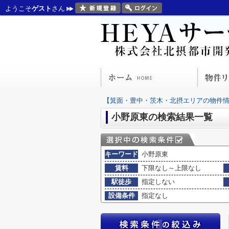
ようこそ
ゲスト
さん
【箕面・豊中・茨木・北摂エリアの物件情報
小野原東の検索結果一覧
キーワード
小野原東
賃料
下限なし～上限なし
駅徒歩
指定しない
設備条件
指定なし