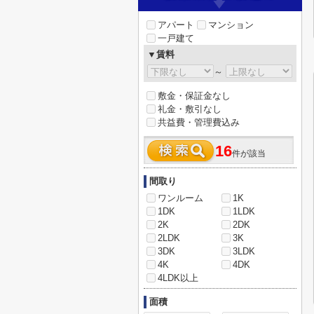
アパート
マンション
一戸建て
▼賃料
～
敷金・保証金なし
礼金・敷引なし
共益費・管理費込み
16
件が該当
間取り
ワンルーム
1K
1DK
1LDK
2K
2DK
2LDK
3K
3DK
3LDK
4K
4DK
4LDK以上
面積