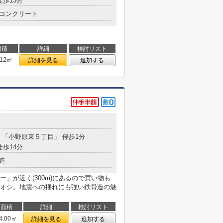
徒歩13分
コンクリート
面積
詳細
検討リスト
.12㎡
詳細を見る
追加する
分 「小野原東５丁目」 停歩1分
徒歩14分
造
」が近く(300m)にあるので買い物も
オシ。地震への揺れにも強い鉄骨造の魅
面積
詳細
検討リスト
4.00㎡
詳細を見る
追加する