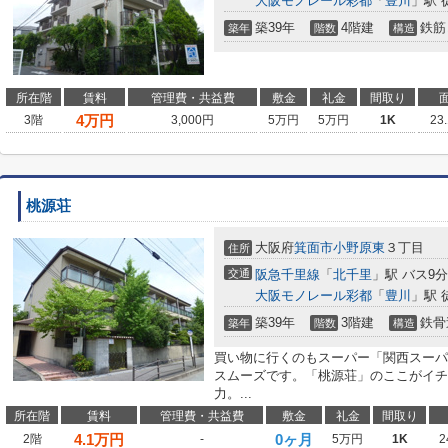
大阪モノレール彩都
「
豊川
」駅 
築39年
4階建
鉄筋
築年
階数
構造
所在階
賃料
管理費・共益費
敷金
礼金
間取り
4
万円
3階
3,000円
5万円
5万円
1K
23
桃源荘
大阪府
箕面市
小野原東
３丁目
住所
交通
阪急千里線
「
北千里
」駅 バス9
大阪モノレール彩都
「
豊川
」駅 
築39年
3階建
鉄骨
築年
階数
構造
買い物に行くのもスーパー「関西スーパー
スムーズです。「桃源荘」のここがイチ
力。...
所在階
賃料
管理費・共益費
敷金
礼金
間取り
4.1
万円
0ヶ月
2階
-
5万円
1K
2