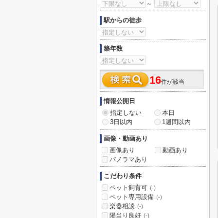
～
駅からの徒歩
築年数
16
件が該当
情報公開日
指定しない
本日
3日以内
1週間以内
画像・動画あり
画像あり
動画あり
パノラマあり
こだわり条件
ペット飼育可
(-)
ペット専用設備
(-)
楽器相談
(-)
陽当り良好
(-)