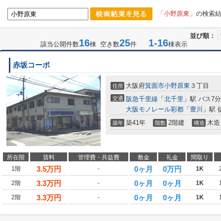
「小野原東」
の検索
並び順：
16
25
1-16
該当公開件数
棟 空き数
件
棟表示
赤坂コーポ
大阪府
箕面市
小野原東
３丁目
住所
交通
阪急千里線
「
北千里
」駅 バス7
大阪モノレール彩都
「
豊川
」駅 
築41年
2階建
木造
築年
階数
構造
所在階
賃料
管理費・共益費
敷金
礼金
間取り
3.5
万円
0ヶ月
0万円
1階
-
1K
3.3
万円
0ヶ月
0ヶ月
2階
-
1K
3.3
万円
0ヶ月
0ヶ月
2階
-
1K