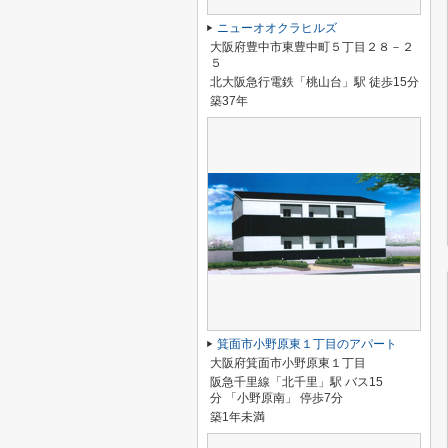
ニューオオクラヒルズ
大阪府豊中市東豊中町５丁目２８－２
５
北大阪急行電鉄「桃山台」駅 徒歩15分
築37年
箕面市小野原東１丁目のアパート
大阪府箕面市小野原東１丁目
阪急千里線「北千里」駅 バス15
分 「小野原南」 停歩7分
築1年未満