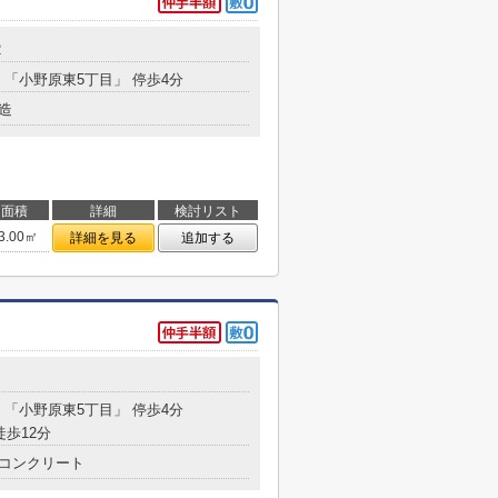
2
分 「小野原東5丁目」 停歩4分
造
面積
詳細
検討リスト
3.00㎡
詳細を見る
追加する
分 「小野原東5丁目」 停歩4分
徒歩12分
コンクリート