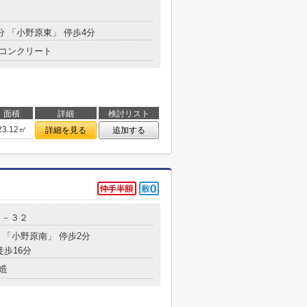
分 「小野原東」 停歩4分
コンクリート
面積
詳細
検討リスト
23.12㎡
詳細を見る
追加する
３－３２
分 「小野原南」 停歩2分
徒歩16分
造