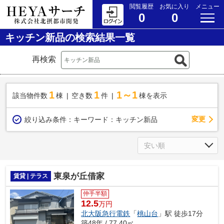
閲覧履歴
お気に入り
メニュー
0
0
キッチン新品の検索結果一覧
再検索
1
1
1～1
該当物件数
棟
空き数
件
棟を表示
変更
絞り込み条件：
キーワード：キッチン新品
東泉が丘借家
賃貸 | テラス
仲手半額
12.5
万円
北大阪急行電鉄
「
桃山台
」駅 徒歩17分
築48年 / 77.40㎡