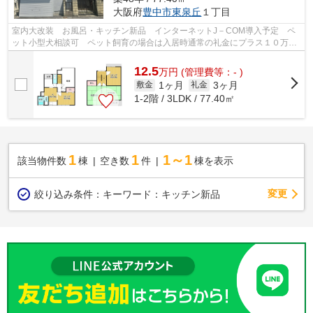
大阪府
豊中市
東泉丘
１丁目
室内大改装 お風呂・キッチン新品 インターネットJ－COM導入予定 ペ
ット小型犬相談可 ペット飼育の場合は入居時通常の礼金にプラス１０万加
算
12.5
万
円
(管理費等：- )
1ヶ月
3ヶ月
敷金
礼金
1-2階 / 3LDK / 77.40㎡
1
1
1～1
該当物件数
棟
空き数
件
棟を表示
変更
絞り込み条件：
キーワード：キッチン新品