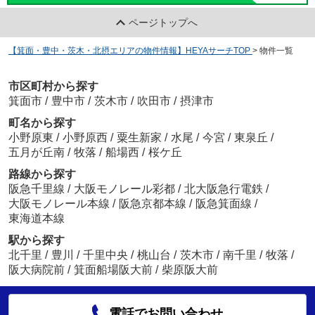
ページトップへ
【箕面・豊中・茨木・北摂エリアの物件情報】HEYAサーチTOP
>
物件一覧
市区町村から探す
箕面市
/
豊中市
/
茨木市
/
吹田市
/
摂津市
町名から探す
小野原東
/
小野原西
/
粟生新家
/
水尾
/
今宮
/
東泉丘
/
五月が丘南
/
牧落
/
船場西
/
桜ケ丘
路線から探す
阪急千里線
/
大阪モノレール彩都
/
北大阪急行電鉄
/
大阪モノレール本線
/
阪急京都本線
/
阪急箕面線
/
東海道本線
駅から探す
北千里
/
豊川
/
千里中央
/
桃山台
/
茨木市
/
南千里
/
牧落
/
阪大病院前
/
箕面船場阪大前
/
柴原阪大前
電話でお問い合わせ