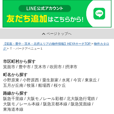
ページトップへ
【箕面・豊中・茨木・北摂エリアの物件情報】HEYAサーチTOP
>
物件カタロ
グ
>
Ｔ・パークアベニュー１
市区町村から探す
箕面市
/
豊中市
/
茨木市
/
吹田市
/
摂津市
町名から探す
小野原東
/
小野原西
/
粟生新家
/
水尾
/
今宮
/
東泉丘
/
五月が丘南
/
牧落
/
船場西
/
桜ケ丘
路線から探す
阪急千里線
/
大阪モノレール彩都
/
北大阪急行電鉄
/
大阪モノレール本線
/
阪急京都本線
/
阪急箕面線
/
東海道本線