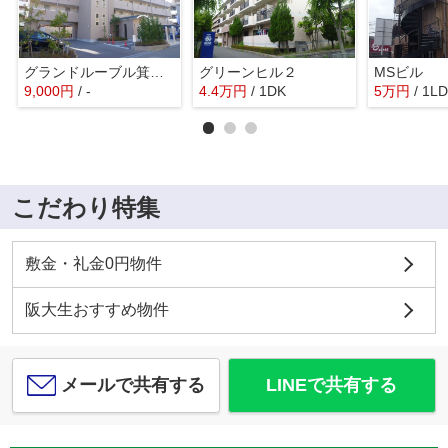
グランドルーブル箕面駐車場
グリーンヒル２
MSビル
9,000
円
/ -
4.4
万
円
/ 1DK
5
万
円
/ 1L
こだわり特集
敷金・礼金0円物件
阪大生おすすめ物件
メールで共有する
LINEで共有する