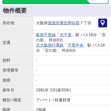
物件概要
所在地
大阪府
箕面市
粟生間谷西
７丁目
阪急千里線
「
北千里
」駅 バス16分 「宮
の前」 停歩6分
交通
北大阪急行電鉄
「
千里中央
」駅 バス24
分 「宮の前」 停歩6分
賃料
-
管理費等
-
面積
-
築年月
1991年 3月(築35年)
種別 / 構造
アパート / 軽量鉄骨
階建
2階建