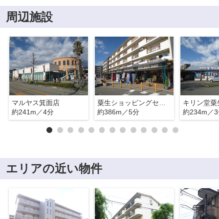
周辺施設
マルヤス箕面店
粟生ショッピングセンター
キリン堂粟
約241m／4分
約386m／5分
約234m／
エリアの近い物件