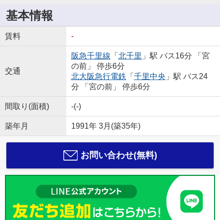
基本情報
賃料
-
阪急千里線
「
北千里
」駅 バス16分 「宮
の前」 停歩6分
交通
北大阪急行電鉄
「
千里中央
」駅 バス24
分 「宮の前」 停歩6分
間取り(面積)
-(-)
築年月
1991年 3月(築35年)
お問い合わせ(無料)