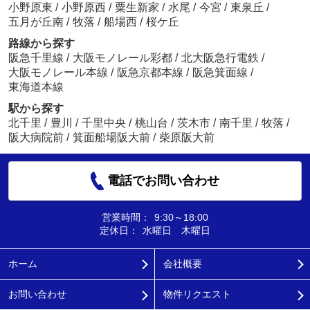
小野原東
/
小野原西
/
粟生新家
/
水尾
/
今宮
/
東泉丘
/
五月が丘南
/
牧落
/
船場西
/
桜ケ丘
路線から探す
阪急千里線
/
大阪モノレール彩都
/
北大阪急行電鉄
/
大阪モノレール本線
/
阪急京都本線
/
阪急箕面線
/
東海道本線
駅から探す
北千里
/
豊川
/
千里中央
/
桃山台
/
茨木市
/
南千里
/
牧落
/
阪大病院前
/
箕面船場阪大前
/
柴原阪大前
電話でお問い合わせ
営業時間：
9:30～18:00
定休日：
水曜日 木曜日
ホーム
会社概要
お問い合わせ
物件リクエスト