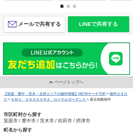
メールで共有する
LINEで共有する
ページトップへ
【箕面・豊中・茨木・北摂エリアの物件情報】HEYAサーチTOP
>
物件カタロ
グ
>
ＫＭＡ ＯＮＯＨＡＲＡ ロイヤルガーデンⅡ
>
過去掲載物件
市区町村から探す
箕面市
/
豊中市
/
茨木市
/
吹田市
/
摂津市
町名から探す