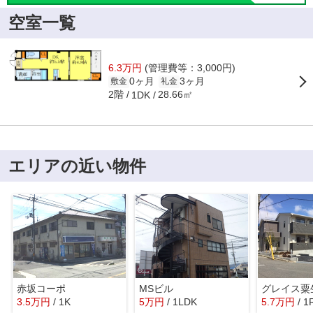
空室一覧
6.3万円
(管理費等：3,000円)
0ヶ月
3ヶ月
敷金
礼金
2階
28.66㎡
1DK
エリアの近い物件
赤坂コーポ
MSビル
グレイス粟
3.5
万
円
/ 1K
5
万
円
/ 1LDK
5.7
万
円
/ 1