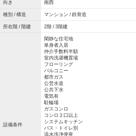
向き
南西
種別 / 構造
マンション / 鉄骨造
所在階 / 階建
2階 / 3階建
閑静な住宅地
単身者入居
仲介手数料半額
室内洗濯機置場
フローリング
バルコニー
都市ガス
公営水道
公共下水
電気有
駐輪場
ガスコンロ
コンロ２口以上
システムキッチン
設備条件
バス・トイレ別
温水洗浄便座