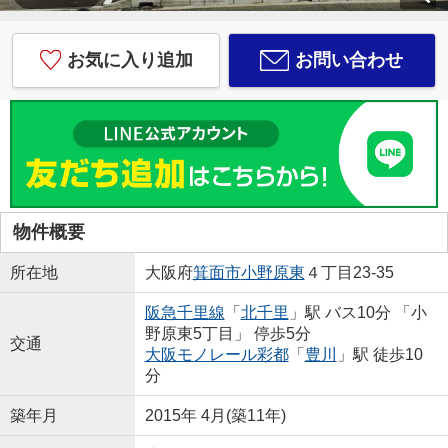
お気に入り追加
お問い合わせ
物件概要
所在地
大阪府
箕面市
小野原東
４丁目23-35
阪急千里線
「
北千里
」駅 バス10分 「小
野原東5丁目」 停歩5分
交通
大阪モノレール彩都
「
豊川
」駅 徒歩10
分
築年月
2015年 4月(築11年)