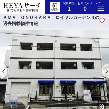
閲覧履歴
お気に入り
メニュー
1
0
ＫＭＡ ＯＮＯＨＡＲＡ ロイヤルガーデンⅡの
過去掲載物件情報
1 / 2