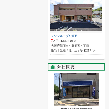
メゾンルーブル箕面
7
万円 1DK/33.01㎡
大阪府箕面市小野原西４丁目
阪急千里線「北千里」駅 徒歩15分