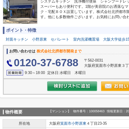
システムキッチン 洗浄機付便座 シャンプードレ
スーパーもあり便利です。1階が美容院のお洒落な
ク・宅配ＢＯＸ設置しています。株式会社北摂都市
す。他にも多数物件ございます。お気軽にお問い合
ポイント・特徴
対面キッチン
小野原東
セパレート
室内洗濯機置場
大阪大学徒歩1
お問い合わせは
株式会社北摂都市開発まで
0120-37-6788
〒562-0031
大阪府箕面市小野原東３丁目
9:30～18:00 定休日:水曜日 木曜日
【マンション】
物件番号：100058463
情報更新日：20
物件概要
所在地
大阪府
箕面市
小野原東
４丁目23-35