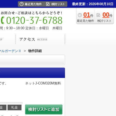
最終更新：2026年08月10日
01
00
件
件
最近見た物件
検討リスト
：9:30～18:00
定休日：水曜日 木曜日
ヤルガーデンⅡ
>
物件詳細
です。 ネットJ-COM320M無料
金
礼金