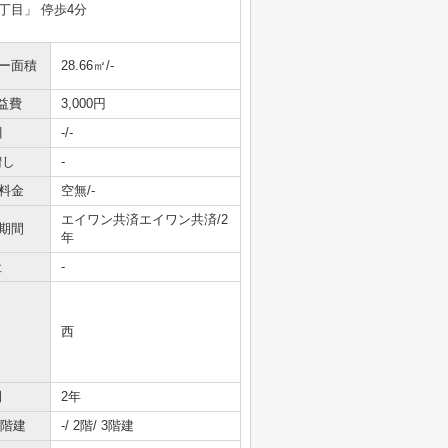
5丁目」 停歩4分
ニー面積
28.66㎡/-
益費
3,000円
引
-/-
増し
-
料金
空無/-
エイワン共済エイワン共済/2
期間
年
社
-
西
間
2年
/階建
-/ 2階/ 3階建