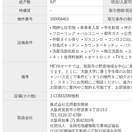
総戸数
9戸
現況/入居可
特優賃
-
取引態様/賃
物件番号
100058463
取引条件の有
閑静な住宅地
単身者入居
学生歓迎
仲介
フローリング
バルコニー
都市ガス
公営
外観タイル張り
ガスコンロ
コンロ２口以
設備条件
対面式キッチン
カウンターキッチン
バス
洗髪洗面化粧台
シャワー
独立洗面台
エ
ネット使用料無料
オートロック
TVモニ
HEYAサーチでは、箕面市小野原地域を中心に
ります。とくに、大阪大学に通う学生様のお部
備考
ャンパス近くで条件ピッタリの物件をご紹介さ
ど、スタッフにお気軽にご相談ください。遠方
お部屋のご案内やご契約も可能です。お部屋探し
設備(その他)
J-COM320M無料
株式会社北摂都市開発
大阪府箕面市小野原東３丁目13-2
TEL:0120-37-6788
取扱会社
大阪府知事 (7) 第42303号
社団法人 全国宅地建物取引業保証協会
(公社)近畿地区不動産公正取引協議会加盟