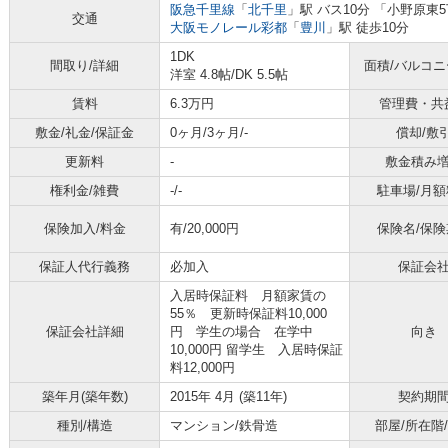
阪急千里線
「
北千里
」駅 バス10分 「小野原東
交通
大阪モノレール彩都
「
豊川
」駅 徒歩10分
1DK
間取り/詳細
面積/バルコ
洋室 4.8帖
/
DK 5.5帖
賃料
6.3万円
管理費・共
敷金/礼金/保証金
0ヶ月/3ヶ月/-
償却/敷
更新料
-
敷金積み
権利金/雑費
-/-
駐車場/月額
保険加入/料金
有/20,000円
保険名/保険
保証人代行義務
必加入
保証会
入居時保証料 月額家賃の
55％ 更新時保証料10,000
保証会社詳細
円 学生の場合 在学中
向き
10,000円 留学生 入居時保証
料12,000円
築年月(築年数)
2015年 4月 (築11年)
契約期
種別/構造
マンション/鉄骨造
部屋/所在階