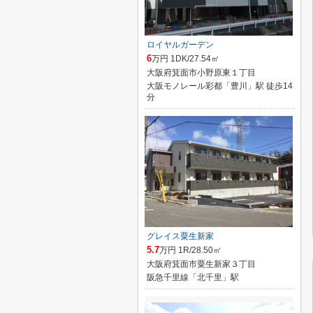
ロイヤルガーデン
6
万円 1DK/27.54㎡
大阪府箕面市小野原東１丁目
大阪モノレール彩都「豊川」駅 徒歩14
分
グレイス粟生新家
5.7
万円 1R/28.50㎡
大阪府箕面市粟生新家３丁目
阪急千里線「北千里」駅