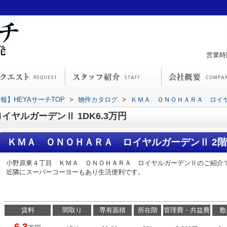
営業時間
】HEYAサーチTOP
>
物件カタログ
>
ＫＭＡ ＯＮＯＨＡＲＡ ロイ
ヤルガーデンⅡ 1DK6.3万円
ＫＭＡ ＯＮＯＨＡＲＡ ロイヤルガーデンⅡ 2階
小野原東４丁目 ＫＭＡ ＯＮＯＨＡＲＡ ロイヤルガーデンⅡのご紹介
近隣にスーパーコーヨーもあり生活便利です。
賃料
間取り
専有面積
所在階
管理費・共益費
敷
6.3