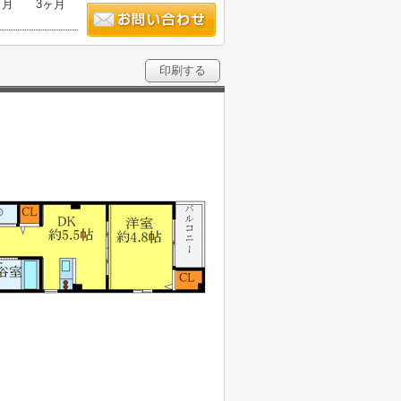
ヶ月
3ヶ月
印刷する