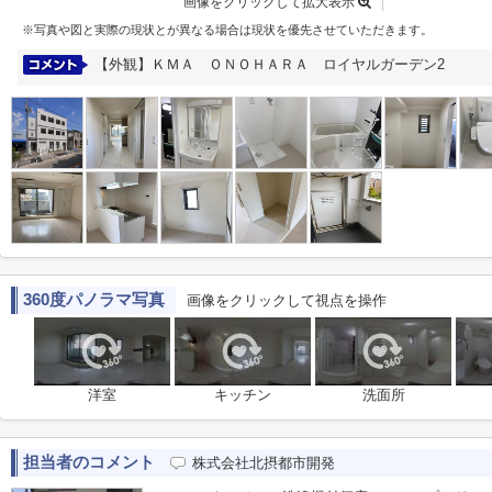
画像をクリックして拡大表示
※写真や図と実際の現状とが異なる場合は現状を優先させていただきます。
【外観】ＫＭＡ ＯＮＯＨＡＲＡ ロイヤルガーデン2
360度パノラマ写真
画像をクリックして視点を操作
洋室
キッチン
洗面所
担当者のコメント
株式会社北摂都市開発