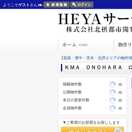
ようこそ
ゲスト
さん
【箕面・豊中・茨木・北摂エリアの物件情報
ＫＭＡ ＯＮＯＨＡＲＡ ロイ
掲載物件数
件
公開物件数
件
本日の更新件数
件
会員物件数
件
▼ご希望のお部屋をお探しします