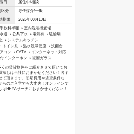
能日
居住中/相談
貸区分
専任媒介/一般
効期限
2026年08月10日
手数料半額
室内洗濯機置場
水道
公共下水
電気有
駐輪場
上
システムキッチン
・トイレ別
温水洗浄便座
洗面台
アコン
CATV
インターネット対応
タ付インターホン
複層ガラス
多くの賃貸物件をご紹介させて頂いてお
屋探しは当社におまかせください！各キ
せて頂きます。初期費用や賃貸条件な
からのご入学でも大丈夫！オンラインで
はHEYAサーチにおまかせください！