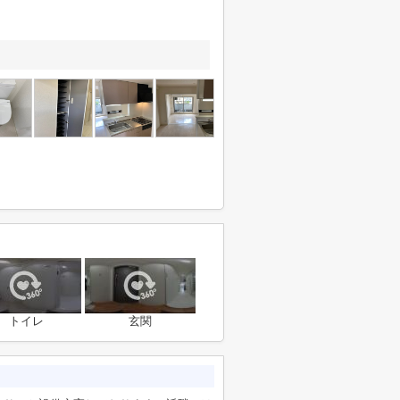
トイレ
玄関