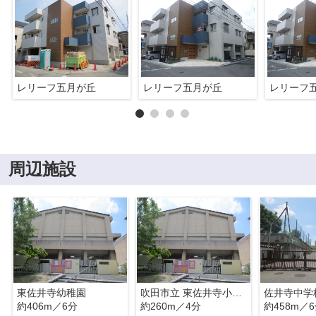
レリーフ五月が丘
レリーフ五月が丘
レリーフ
周辺施設
東佐井寺幼稚園
吹田市立 東佐井寺小学校
佐井寺中学
約406m／6分
約260m／4分
約458m／