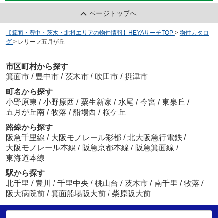
ページトップへ
【箕面・豊中・茨木・北摂エリアの物件情報】HEYAサーチTOP
>
物件カタロ
グ
>
レリーフ五月が丘
市区町村から探す
箕面市
/
豊中市
/
茨木市
/
吹田市
/
摂津市
町名から探す
小野原東
/
小野原西
/
粟生新家
/
水尾
/
今宮
/
東泉丘
/
五月が丘南
/
牧落
/
船場西
/
桜ケ丘
路線から探す
阪急千里線
/
大阪モノレール彩都
/
北大阪急行電鉄
/
大阪モノレール本線
/
阪急京都本線
/
阪急箕面線
/
東海道本線
駅から探す
北千里
/
豊川
/
千里中央
/
桃山台
/
茨木市
/
南千里
/
牧落
/
阪大病院前
/
箕面船場阪大前
/
柴原阪大前