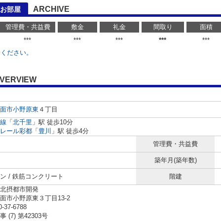
ARCHIVE
お部屋
管理費・共益費
敷金
礼金
間取り
面積
***
***
***
***
***
せください。
VERVIEW
面市
小野原東
４丁目
線
「
北千里
」駅 徒歩10分
レール彩都
「
豊川
」駅 徒歩4分
管理費・共益費
築年月(築年数)
ン / 鉄筋コンクリート
階建
北摂都市開発
面市小野原東３丁目13-2
0-37-6788
 (7) 第42303号