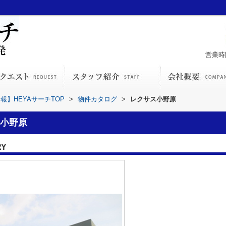
営業時間
】HEYAサーチTOP
>
物件カタログ
>
レクサス小野原
小野原
RY