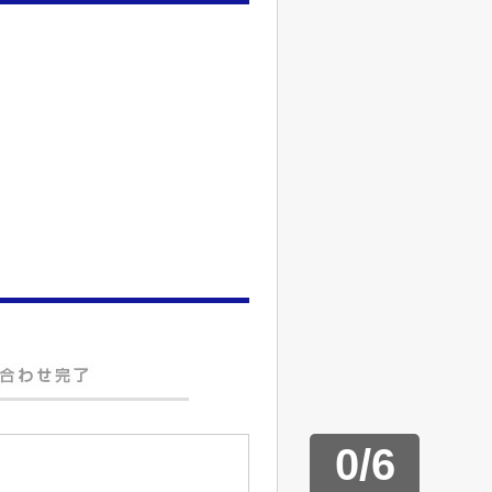
0
/
6