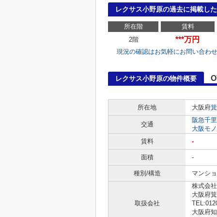
レクサス小野原の過去に掲載した
所在階
賃料
***万円
2階
現況の確認はお気軽にお問い合わ
O
レクサス小野原の物件概要
所在地
大阪府
箕
阪急千里
交通
大阪モノ
賃料
-
面積
-
種別/構造
マンショ
株式会社
大阪府箕
取扱会社
TEL:012
大阪府知事