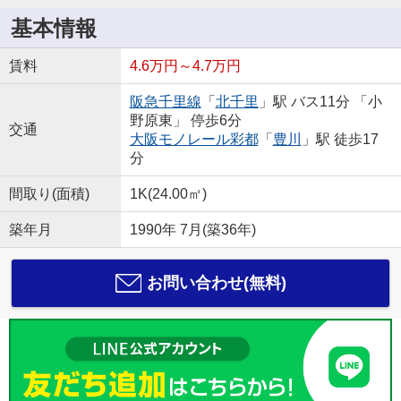
基本情報
賃料
4.6万円～4.7万円
阪急千里線
「
北千里
」駅 バス11分 「小
野原東」 停歩6分
交通
大阪モノレール彩都
「
豊川
」駅 徒歩17
分
間取り(面積)
1K(24.00㎡)
築年月
1990年 7月(築36年)
お問い合わせ(無料)