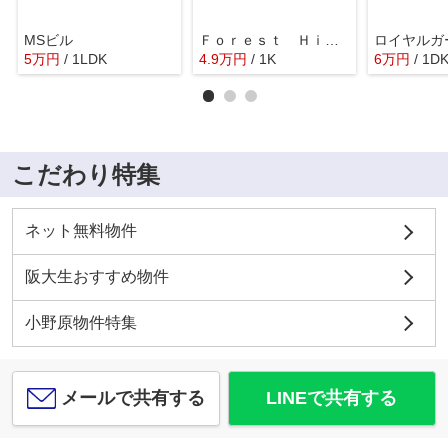
MSビル
Ｆｏｒｅｓｔ Ｈｉｌｌ Ⅰ
ロイヤルガ
5
万
円
/ 1LDK
4.9
万
円
/ 1K
6
万
円
/ 1D
こだわり特集
ネット無料物件
阪大生おすすめ物件
小野原物件特集
メールで共有する
LINEで共有する