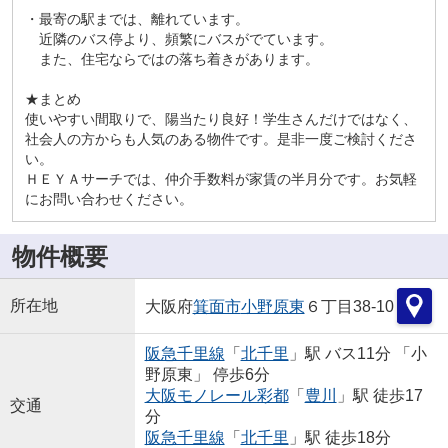
・最寄の駅までは、離れています。
近隣のバス停より、頻繁にバスがでています。
また、住宅ならではの落ち着きがあります。
★まとめ
使いやすい間取りで、陽当たり良好！学生さんだけではなく、
社会人の方からも人気のある物件です。是非一度ご検討くださ
い。
ＨＥＹＡサーチでは、仲介手数料が家賃の半月分です。お気軽
にお問い合わせください。
物件概要
所在地
大阪府
箕面市
小野原東
６丁目38-10
阪急千里線
「
北千里
」駅 バス11分 「小
野原東」 停歩6分
大阪モノレール彩都
「
豊川
」駅 徒歩17
交通
分
阪急千里線
「
北千里
」駅 徒歩18分