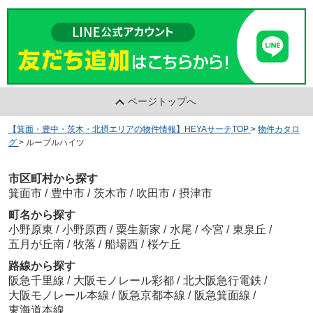
ページトップへ
【箕面・豊中・茨木・北摂エリアの物件情報】HEYAサーチTOP
>
物件カタロ
グ
>
ルーブルハイツ
市区町村から探す
箕面市
/
豊中市
/
茨木市
/
吹田市
/
摂津市
町名から探す
小野原東
/
小野原西
/
粟生新家
/
水尾
/
今宮
/
東泉丘
/
五月が丘南
/
牧落
/
船場西
/
桜ケ丘
路線から探す
阪急千里線
/
大阪モノレール彩都
/
北大阪急行電鉄
/
大阪モノレール本線
/
阪急京都本線
/
阪急箕面線
/
東海道本線