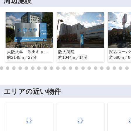
周辺施設
大阪大学 吹田キャンパス
阪大病院
関西スーパ
約2145m／27分
約1044m／14分
約580m／
エリアの近い物件