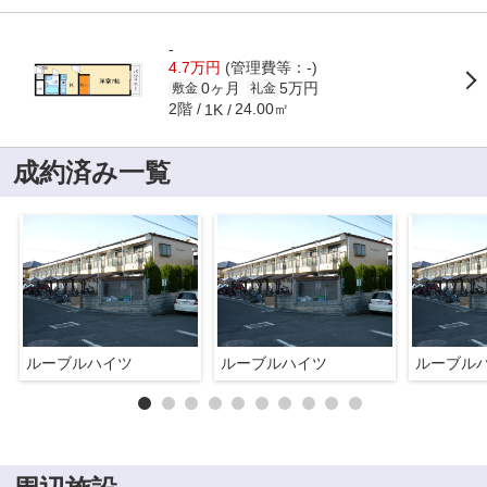
-
4.7万円
(管理費等：-)
0ヶ月
5万円
敷金
礼金
2階
24.00㎡
1K
成約済み一覧
ルーブルハイツ
ルーブルハイツ
ルーブル