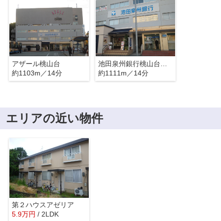
アザール桃山台
池田泉州銀行桃山台支店
約1103m／14分
約1111m／14分
エリアの近い物件
第２ハウスアゼリア
5.9
万
円
/ 2LDK