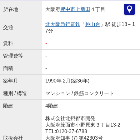
所在地
大阪府
豊中市
上新田
４丁目
北大阪急行電鉄
「
桃山台
」駅 徒歩13～1
交通
7分
賃料
-
管理費等
-
面積
-
築年月
1990年 2月(築36年)
種別 / 構造
マンション / 鉄筋コンクリート
階建
4階建
株式会社北摂都市開発
大阪府箕面市小野原東３丁目13-2
TEL:0120-37-6788
取扱会社
大阪府知事 (7) 第42303号