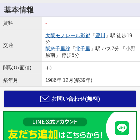
基本情報
賃料
-
大阪モノレール彩都
「
豊川
」駅 徒歩19
分
交通
阪急千里線
「
北千里
」駅 バス7分 「小野
原南」 停歩5分
間取り(面積)
-(-)
築年月
1986年 12月(築39年)
お問い合わせ(無料)