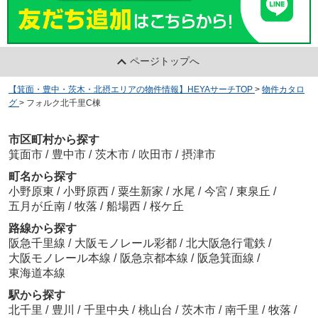
ページトップへ
【箕面・豊中・茨木・北摂エリアの物件情報】HEYAサーチTOP
>
物件カタロ
グ
>
フォルク北千里C棟
市区町村から探す
箕面市
/
豊中市
/
茨木市
/
吹田市
/
摂津市
町名から探す
小野原東
/
小野原西
/
粟生新家
/
水尾
/
今宮
/
東泉丘
/
五月が丘南
/
牧落
/
船場西
/
桜ケ丘
路線から探す
阪急千里線
/
大阪モノレール彩都
/
北大阪急行電鉄
/
大阪モノレール本線
/
阪急京都本線
/
阪急箕面線
/
東海道本線
駅から探す
北千里
/
豊川
/
千里中央
/
桃山台
/
茨木市
/
南千里
/
牧落
/