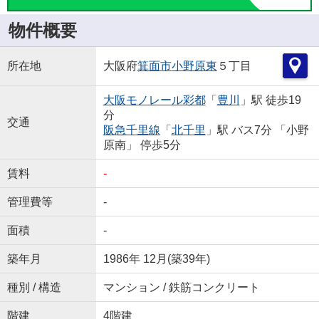
物件概要
所在地
大阪府
箕面市
小野原東
５丁目
大阪モノレール彩都
「
豊川
」駅 徒歩19
分
交通
阪急千里線
「
北千里
」駅 バス7分 「小野
原南」 停歩5分
賃料
-
管理費等
-
面積
-
築年月
1986年 12月(築39年)
種別 / 構造
マンション / 鉄筋コンクリート
階建
4階建