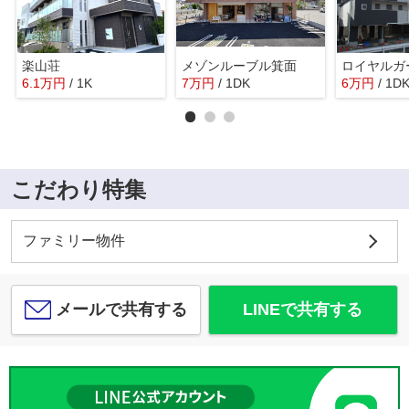
楽山荘
メゾンルーブル箕面
ロイヤルガ
6.1
万
円
/ 1K
7
万
円
/ 1DK
6
万
円
/ 1D
こだわり特集
ファミリー物件
メールで共有する
LINEで共有する