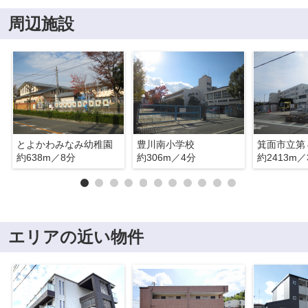
周辺施設
とよかわみなみ幼稚園
豊川南小学校
箕面市立第
約638m／8分
約306m／4分
約2413m／
エリアの近い物件