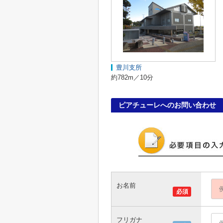
豊川支所
約782m／10分
ピアチューレへのお問い合わせ
お名前
必須
フリガナ