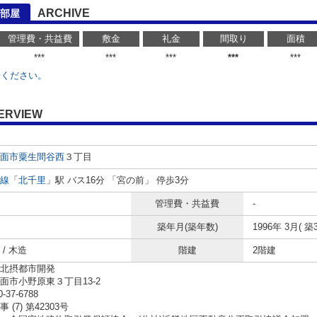
ARCHIVE
部屋
管理費・共益費
敷金
礼金
間取り
面積
***
***
***
***
***
せください。
ERVIEW
面市
粟生間谷西
３丁目
線
「
北千里
」駅 バス16分 「宮の前」 停歩3分
管理費・共益費
-
築年月(築年数)
1996年 3月( 築3
/ 木造
階建
2階建
北摂都市開発
面市小野原東３丁目13-2
0-37-6788
 (7) 第42303号