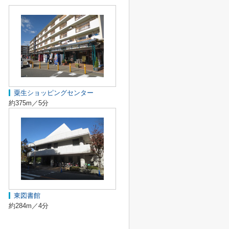
粟生ショッピングセンター
約375m／5分
東図書館
約284m／4分