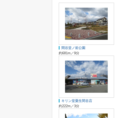
間谷堂ノ前公園
約681m／9分
キリン堂粟生間谷店
約222m／3分