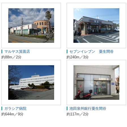
マルヤス箕面店
セブンイレブン 粟生間谷
約88m／2分
約240m／3分
ガラシア病院
池田泉州銀行粟生間谷
約644m／9分
約117m／2分