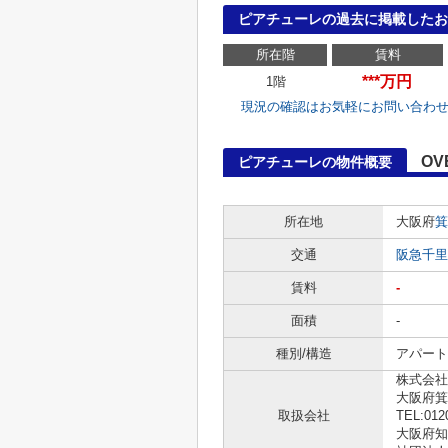
ピアチューレの過去に掲載したお
所在階
賃料
***万円
1階
現況の確認はお気軽にお問い合わ
OV
ピアチューレの物件概要
所在地
大阪府
箕
交通
阪急千里
賃料
-
面積
-
種別/構造
アパート 
株式会社
大阪府箕
取扱会社
TEL:012
大阪府知事