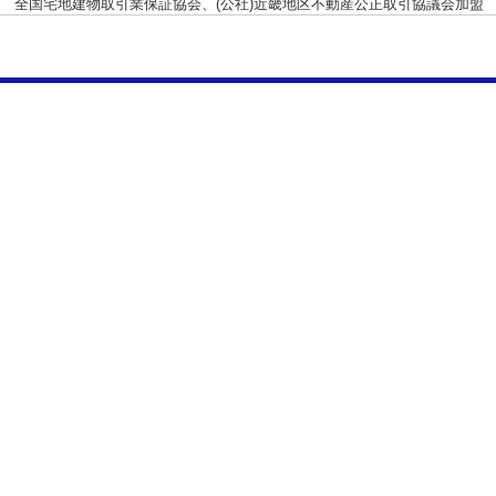
 全国宅地建物取引業保証協会、(公社)近畿地区不動産公正取引協議会加盟