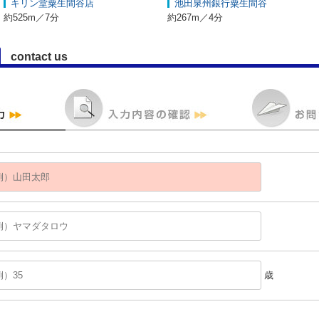
キリン堂粟生間谷店
池田泉州銀行粟生間谷
約525m／7分
約267m／4分
contact us
歳