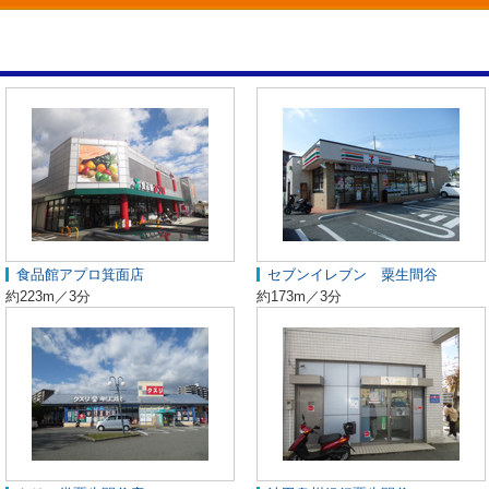
食品館アプロ箕面店
セブンイレブン 粟生間谷
約223m／3分
約173m／3分