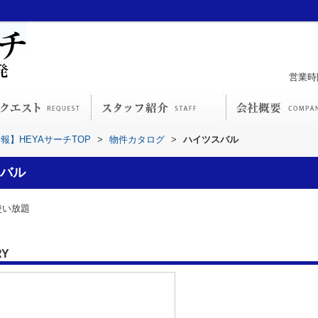
営業時間
】HEYAサーチTOP
>
物件カタログ
>
ハイツスバル
バル
使い放題
RY