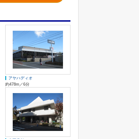
アヤハディオ
約478m／6分