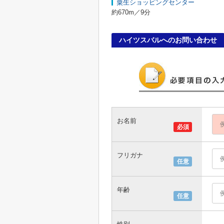
粟生ショッピングセンター
約670m／9分
ハイツスバルへのお問い合わせ
お名前
必須
フリガナ
任意
年齢
任意