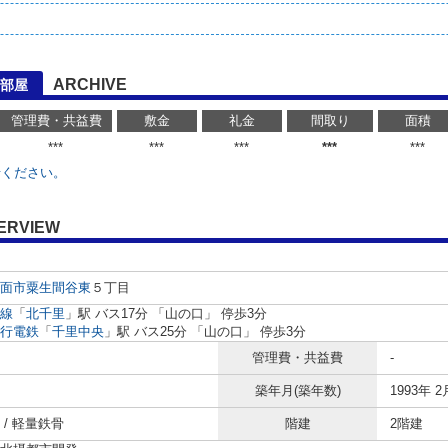
ARCHIVE
部屋
管理費・共益費
敷金
礼金
間取り
面積
***
***
***
***
***
せください。
ERVIEW
面市
粟生間谷東
５丁目
線
「
北千里
」駅 バス17分 「山の口」 停歩3分
行電鉄
「
千里中央
」駅 バス25分 「山の口」 停歩3分
管理費・共益費
-
築年月(築年数)
1993年 2
 / 軽量鉄骨
階建
2階建