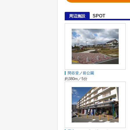
SPOT
周辺施設
間谷堂ノ前公園
約380m／5分