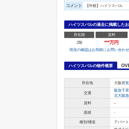
コメント
【外観】ハイツスバル
ハイツスバルの過去に掲載したお
所在階
賃料
***万円
2階
現況の確認はお気軽にお問い合わ
OV
ハイツスバルの物件概要
所在地
大阪府
箕
阪急千里
交通
北大阪急
賃料
-
面積
-
種別/構造
アパート