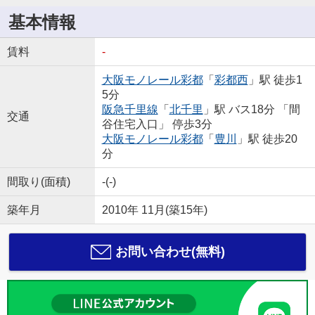
基本情報
賃料
-
大阪モノレール彩都
「
彩都西
」駅 徒歩1
5分
阪急千里線
「
北千里
」駅 バス18分 「間
交通
谷住宅入口」 停歩3分
大阪モノレール彩都
「
豊川
」駅 徒歩20
分
間取り(面積)
-(-)
築年月
2010年 11月(築15年)
お問い合わせ(無料)