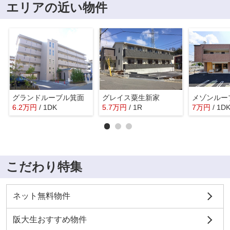
エリアの近い物件
グランドルーブル箕面
グレイス粟生新家
メゾンルー
6.2
万
円
/ 1DK
5.7
万
円
/ 1R
7
万
円
/ 1D
こだわり特集
ネット無料物件
阪大生おすすめ物件