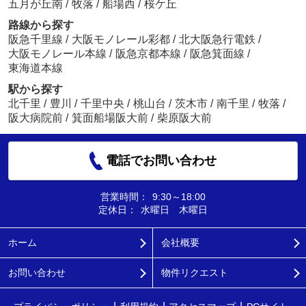
五月が丘南
/
牧落
/
船場西
/
桜ケ丘
路線から探す
阪急千里線
/
大阪モノレール彩都
/
北大阪急行電鉄
/
大阪モノレール本線
/
阪急京都本線
/
阪急箕面線
/
東海道本線
駅から探す
北千里
/
豊川
/
千里中央
/
桃山台
/
茨木市
/
南千里
/
牧落
/
阪大病院前
/
箕面船場阪大前
/
柴原阪大前
電話でお問い合わせ
営業時間：
9:30～18:00
定休日：
水曜日 木曜日
ホーム
会社概要
お問い合わせ
物件リクエスト