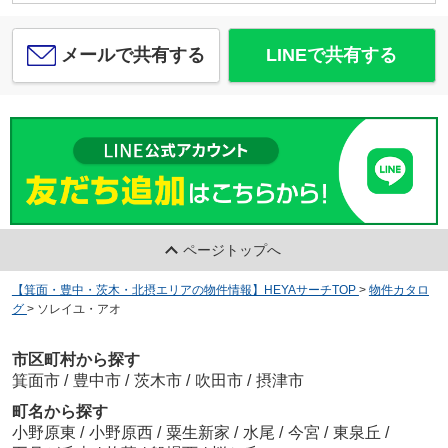
メールで共有する
LINEで共有する
ページトップへ
【箕面・豊中・茨木・北摂エリアの物件情報】HEYAサーチTOP
>
物件カタロ
グ
>
ソレイユ・アオ
市区町村から探す
箕面市
/
豊中市
/
茨木市
/
吹田市
/
摂津市
町名から探す
小野原東
/
小野原西
/
粟生新家
/
水尾
/
今宮
/
東泉丘
/