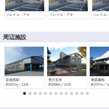
ソレイユ・アオ
ソレイユ・アオ
ソレイユ
周辺施設
彩都西駅
豊川支所
東図書館
約922m／12分
約938m／12分
約797m／1