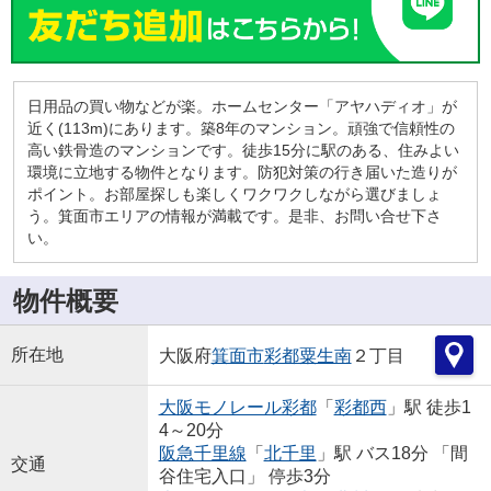
日用品の買い物などが楽。ホームセンター「アヤハディオ」が
近く(113m)にあります。築8年のマンション。頑強で信頼性の
高い鉄骨造のマンションです。徒歩15分に駅のある、住みよい
環境に立地する物件となります。防犯対策の行き届いた造りが
ポイント。お部屋探しも楽しくワクワクしながら選びましょ
う。箕面市エリアの情報が満載です。是非、お問い合せ下さ
い。
物件概要
所在地
大阪府
箕面市
彩都粟生南
２丁目
大阪モノレール彩都
「
彩都西
」駅 徒歩1
4～20分
阪急千里線
「
北千里
」駅 バス18分 「間
交通
谷住宅入口」 停歩3分