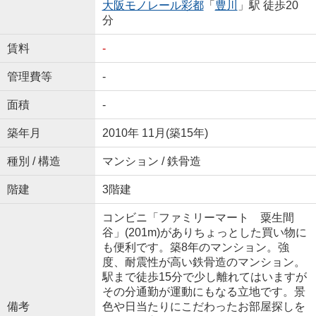
大阪モノレール彩都
「
豊川
」駅 徒歩20
分
賃料
-
管理費等
-
面積
-
築年月
2010年 11月(築15年)
種別 / 構造
マンション / 鉄骨造
階建
3階建
コンビニ「ファミリーマート 粟生間
谷」(201m)がありちょっとした買い物に
も便利です。築8年のマンション。強
度、耐震性が高い鉄骨造のマンション。
駅まで徒歩15分で少し離れてはいますが
その分通勤が運動にもなる立地です。景
備考
色や日当たりにこだわったお部屋探しを