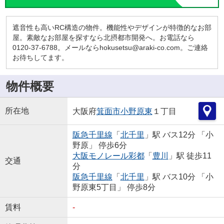
遮音性も高いRC構造の物件。機能性やデザインが特徴的なお部
屋。素敵なお部屋を探すなら北摂都市開発へ。お電話なら
0120-37-6788。メールならhokusetsu@araki-co.com。ご連絡
お待ちしてます。
物件概要
所在地
大阪府
箕面市
小野原東
１丁目
阪急千里線
「
北千里
」駅 バス12分 「小
野原」 停歩6分
大阪モノレール彩都
「
豊川
」駅 徒歩11
交通
分
阪急千里線
「
北千里
」駅 バス10分 「小
野原東5丁目」 停歩8分
賃料
-