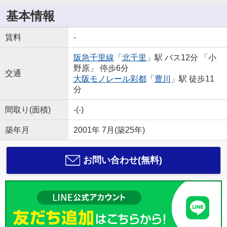
基本情報
賃料
-
阪急千里線
「
北千里
」駅 バス12分 「小
野原」 停歩6分
交通
大阪モノレール彩都
「
豊川
」駅 徒歩11
分
間取り(面積)
-(-)
築年月
2001年 7月(築25年)
お問い合わせ(無料)