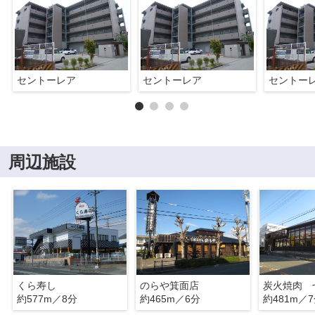
セントーレア
セントーレア
セントー
周辺施設
くら寿し
のらや箕面店
炭火焼肉 
約577m／8分
約465m／6分
約481m／