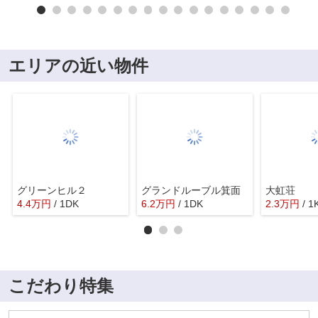
エリアの近い物件
グリーンヒル２
グランドルーブル箕面
大虹荘
4.4
万
円
/ 1DK
6.2
万
円
/ 1DK
2.3
万
円
/ 1
こだわり特集