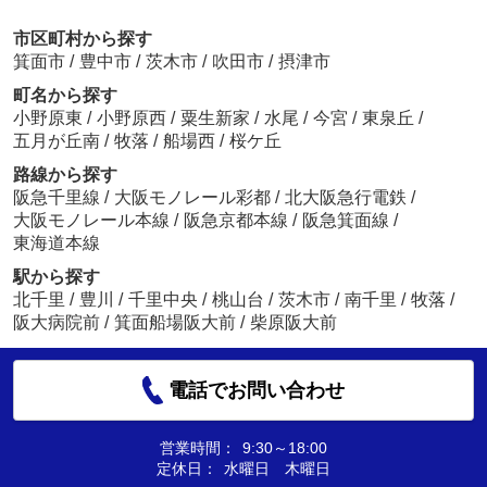
市区町村から探す
箕面市
/
豊中市
/
茨木市
/
吹田市
/
摂津市
町名から探す
小野原東
/
小野原西
/
粟生新家
/
水尾
/
今宮
/
東泉丘
/
五月が丘南
/
牧落
/
船場西
/
桜ケ丘
路線から探す
阪急千里線
/
大阪モノレール彩都
/
北大阪急行電鉄
/
大阪モノレール本線
/
阪急京都本線
/
阪急箕面線
/
東海道本線
駅から探す
北千里
/
豊川
/
千里中央
/
桃山台
/
茨木市
/
南千里
/
牧落
/
阪大病院前
/
箕面船場阪大前
/
柴原阪大前
電話でお問い合わせ
営業時間：
9:30～18:00
定休日：
水曜日 木曜日