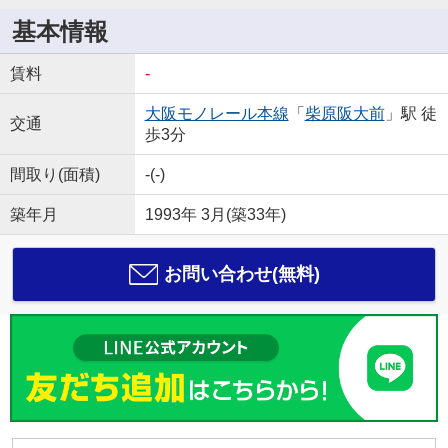
基本情報
賃料
-
大阪モノレール本線
「
柴原阪大前
」駅 徒
交通
歩3分
間取り(面積)
-(-)
築年月
1993年 3月(築33年)
お問い合わせ(無料)