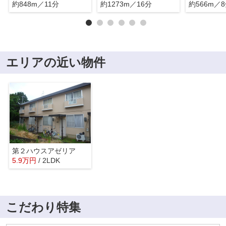
約848m／11分
約1273m／16分
約566m／
エリアの近い物件
第２ハウスアゼリア
5.9
万
円
/ 2LDK
こだわり特集