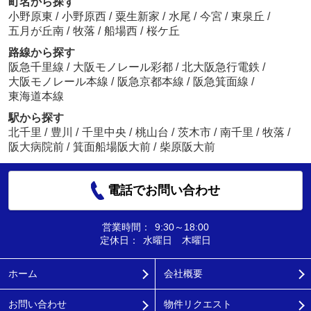
町名から探す
小野原東
/
小野原西
/
粟生新家
/
水尾
/
今宮
/
東泉丘
/
五月が丘南
/
牧落
/
船場西
/
桜ケ丘
路線から探す
阪急千里線
/
大阪モノレール彩都
/
北大阪急行電鉄
/
大阪モノレール本線
/
阪急京都本線
/
阪急箕面線
/
東海道本線
駅から探す
北千里
/
豊川
/
千里中央
/
桃山台
/
茨木市
/
南千里
/
牧落
/
阪大病院前
/
箕面船場阪大前
/
柴原阪大前
電話でお問い合わせ
営業時間：
9:30～18:00
定休日：
水曜日 木曜日
ホーム
会社概要
お問い合わせ
物件リクエスト