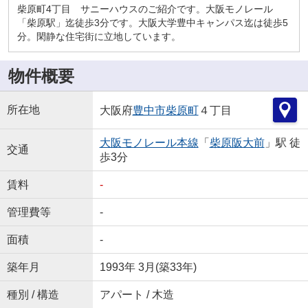
柴原町4丁目 サニーハウスのご紹介です。大阪モノレール
「柴原駅」迄徒歩3分です。大阪大学豊中キャンパス迄は徒歩5
分。閑静な住宅街に立地しています。
物件概要
所在地
大阪府
豊中市
柴原町
４丁目
大阪モノレール本線
「
柴原阪大前
」駅 徒
交通
歩3分
賃料
-
管理費等
-
面積
-
築年月
1993年 3月(築33年)
種別 / 構造
アパート / 木造