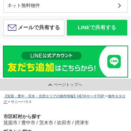
ネット無料物件
メールで共有する
LINEで共有する
ページトップへ
【箕面・豊中・茨木・北摂エリアの物件情報】HEYAサーチTOP
>
物件カタロ
グ
>
サニーハウス
市区町村から探す
箕面市
/
豊中市
/
茨木市
/
吹田市
/
摂津市