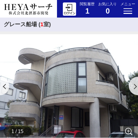
閲覧履歴
お気に入り
メニュー
1
0
グレース船場 (
1
室)
1 / 15