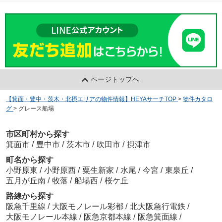
ページトップへ
【箕面・豊中・茨木・北摂エリアの物件情報】HEYAサーチTOP
>
物件カタロ
グ
>
グレース船場
市区町村から探す
箕面市
/
豊中市
/
茨木市
/
吹田市
/
摂津市
町名から探す
小野原東
/
小野原西
/
粟生新家
/
水尾
/
今宮
/
東泉丘
/
五月が丘南
/
牧落
/
船場西
/
桜ケ丘
路線から探す
阪急千里線
/
大阪モノレール彩都
/
北大阪急行電鉄
/
大阪モノレール本線
/
阪急京都本線
/
阪急箕面線
/