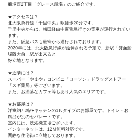
船場西2丁目「グレース船場」のご紹介です。
★アクセスは？
北大阪急行線「千里中央」駅徒歩20分です。
千里中央からは、梅田経由中百舌鳥行きの電車が運行されてい
ます。
また、阪急バスも最寄から運行されております。
2020年には、北大阪急行線が延伸される予定で、新駅「箕面船
場阪大前」駅が出来ると
好立地となります。
★近隣には？
スーパー「やまや」コンビニ「ローソン」ドラッグストアー
「スギ薬局」等ございます。
また、お洒落なカフェ等もあり人気のエリアです。
★お部屋は？
洋室約7.2帖+キッチンの1Ｋタイプのお部屋です。トイレ・お
風呂が別のセパレートです。
室内には、洗濯機置場ございます。
インターネットは、12Ｍ無料対応です。
閑静な住宅街に立地しております。