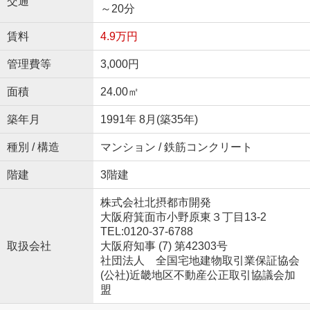
交通
～20分
賃料
4.9万円
管理費等
3,000円
面積
24.00㎡
築年月
1991年 8月(築35年)
種別 / 構造
マンション / 鉄筋コンクリート
階建
3階建
株式会社北摂都市開発
大阪府箕面市小野原東３丁目13-2
TEL:0120-37-6788
取扱会社
大阪府知事 (7) 第42303号
社団法人 全国宅地建物取引業保証協会
(公社)近畿地区不動産公正取引協議会加
盟