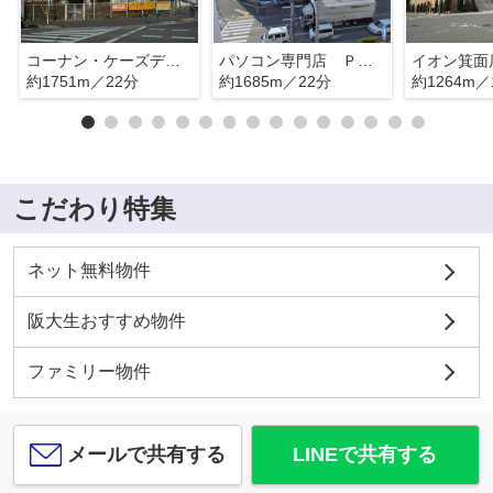
コーナン・ケーズデンキ
パソコン専門店 ＰＣ ＤＥＰＯＴ
イオン箕面
約1751m／22分
約1685m／22分
約1264m／
こだわり特集
ネット無料物件
阪大生おすすめ物件
ファミリー物件
メールで共有する
LINEで共有する