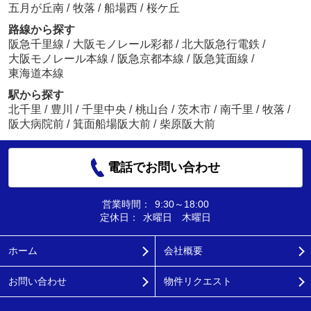
五月が丘南
/
牧落
/
船場西
/
桜ケ丘
路線から探す
阪急千里線
/
大阪モノレール彩都
/
北大阪急行電鉄
/
大阪モノレール本線
/
阪急京都本線
/
阪急箕面線
/
東海道本線
駅から探す
北千里
/
豊川
/
千里中央
/
桃山台
/
茨木市
/
南千里
/
牧落
/
阪大病院前
/
箕面船場阪大前
/
柴原阪大前
電話でお問い合わせ
営業時間：
9:30～18:00
定休日：
水曜日 木曜日
ホーム
会社概要
お問い合わせ
物件リクエスト