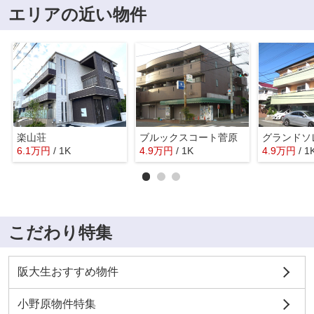
エリアの近い物件
楽山荘
ブルックスコート菅原
グランドソ
6.1
万
円
/ 1K
4.9
万
円
/ 1K
4.9
万
円
/ 1
こだわり特集
阪大生おすすめ物件
小野原物件特集