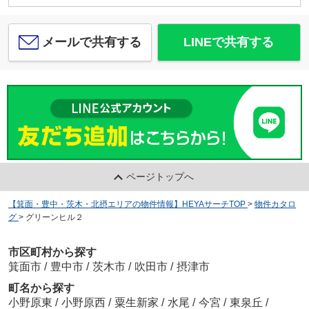
メールで共有する
LINEで共有する
ページトップへ
【箕面・豊中・茨木・北摂エリアの物件情報】HEYAサーチTOP
>
物件カタロ
グ
>
グリーンヒル２
市区町村から探す
箕面市
/
豊中市
/
茨木市
/
吹田市
/
摂津市
町名から探す
小野原東
/
小野原西
/
粟生新家
/
水尾
/
今宮
/
東泉丘
/