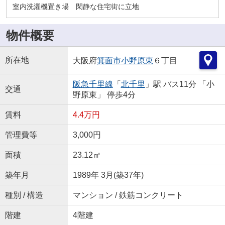
室内洗濯機置き場 閑静な住宅街に立地
物件概要
所在地
大阪府
箕面市
小野原東
６丁目
阪急千里線
「
北千里
」駅 バス11分 「小
交通
野原東」 停歩4分
賃料
4.4万円
管理費等
3,000円
面積
23.12㎡
築年月
1989年 3月(築37年)
種別 / 構造
マンション / 鉄筋コンクリート
階建
4階建