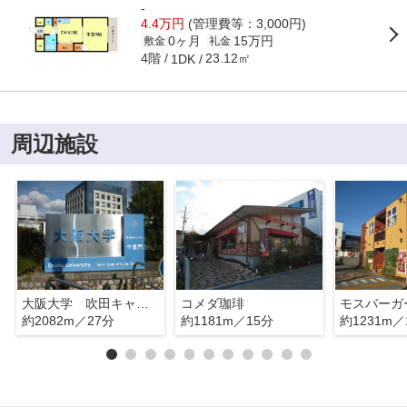
-
4.4万円
(管理費等：3,000円)
0ヶ月
15万円
敷金
礼金
4階
23.12㎡
1DK
周辺施設
大阪大学 吹田キャンパス
コメダ珈琲
モスバーガ
約2082m／27分
約1181m／15分
約1231m／