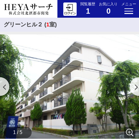
閲覧履歴
お気に入り
メニュー
1
0
グリーンヒル２ (
1
室)
1 / 5