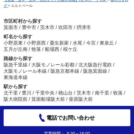
【箕面・豊中・茨木・北摂エリアの物件情報】HEYAサーチTOP
>
物件カタロ
グ
>
エルトベール
市区町村から探す
箕面市
/
豊中市
/
茨木市
/
吹田市
/
摂津市
町名から探す
小野原東
/
小野原西
/
粟生新家
/
水尾
/
今宮
/
東泉丘
/
五月が丘南
/
牧落
/
船場西
/
桜ケ丘
路線から探す
阪急千里線
/
大阪モノレール彩都
/
北大阪急行電鉄
/
大阪モノレール本線
/
阪急京都本線
/
阪急箕面線
/
東海道本線
駅から探す
北千里
/
豊川
/
千里中央
/
桃山台
/
茨木市
/
南千里
/
牧落
/
阪大病院前
/
箕面船場阪大前
/
柴原阪大前
電話でお問い合わせ
営業時間：
9:30～18:00