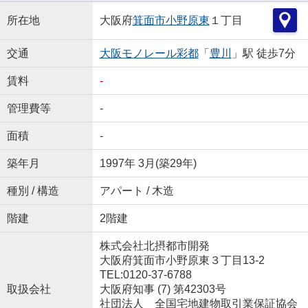
所在地
大阪府
箕面市
小野原東
１丁目
交通
大阪モノレール彩都
「
豊川
」駅 徒歩7分
賃料
-
管理費等
-
面積
-
築年月
1997年 3月(築29年)
種別 / 構造
アパート / 木造
階建
2階建
株式会社北摂都市開発
大阪府箕面市小野原東３丁目13-2
TEL:0120-37-6788
取扱会社
大阪府知事 (7) 第42303号
社団法人 全国宅地建物取引業保証協会