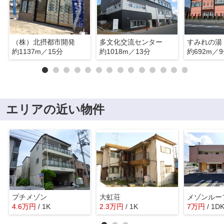
（株）北摂都市開発
多文化交流センター
すみれの湯
約1137m／15分
約1018m／13分
約692m／
エリアの近い物件
プチメゾン
大虹荘
メゾンルー
4.6
万
円
/ 1K
2.3
万
円
/ 1K
7
万
円
/ 1D