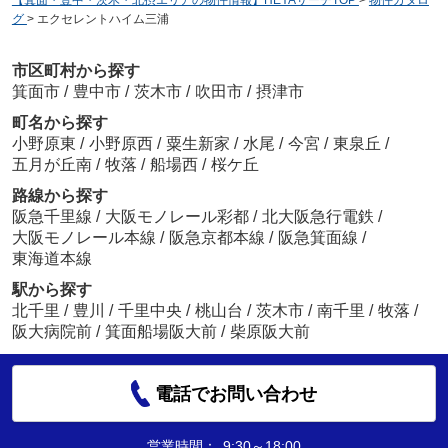
【箕面・豊中・茨木・北摂エリアの物件情報】HEYAサーチTOP
>
物件カタロ
グ
>
エクセレントハイム三浦
市区町村から探す
箕面市
/
豊中市
/
茨木市
/
吹田市
/
摂津市
町名から探す
小野原東
/
小野原西
/
粟生新家
/
水尾
/
今宮
/
東泉丘
/
五月が丘南
/
牧落
/
船場西
/
桜ケ丘
路線から探す
阪急千里線
/
大阪モノレール彩都
/
北大阪急行電鉄
/
大阪モノレール本線
/
阪急京都本線
/
阪急箕面線
/
東海道本線
駅から探す
北千里
/
豊川
/
千里中央
/
桃山台
/
茨木市
/
南千里
/
牧落
/
阪大病院前
/
箕面船場阪大前
/
柴原阪大前
電話でお問い合わせ
営業時間：
9:30～18:00