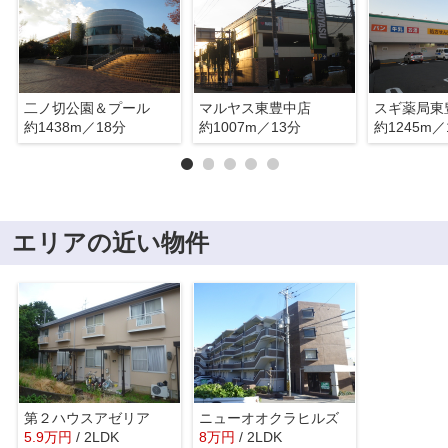
二ノ切公園＆プール
マルヤス東豊中店
スギ薬局東
約1438m／18分
約1007m／13分
約1245m／
エリアの近い物件
第２ハウスアゼリア
ニューオオクラヒルズ
5.9
万
円
/ 2LDK
8
万
円
/ 2LDK