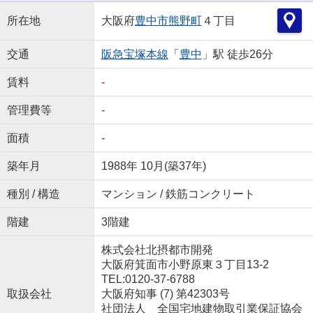
所在地
大阪府
豊中市
熊野町
４丁目
交通
阪急宝塚本線
「
豊中
」駅 徒歩26分
賃料
-
管理費等
-
面積
-
築年月
1988年 10月(築37年)
種別 / 構造
マンション / 鉄筋コンクリート
階建
3階建
株式会社北摂都市開発
大阪府箕面市小野原東３丁目13-2
TEL:0120-37-6788
取扱会社
大阪府知事 (7) 第42303号
社団法人 全国宅地建物取引業保証協会