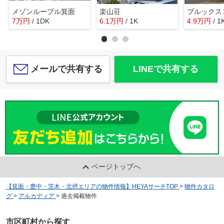
メゾンルーブル箕面
楽山荘
ブルックス
7
万
円
/ 1DK
6.1
万
円
/ 1K
4.9
万
円
/ 1
メールで共有する
LINEで共有する
ページトップへ
【箕面・豊中・茨木・北摂エリアの物件情報】HEYAサーチTOP
>
物件カタロ
グ
>
アルカディア
>
過去掲載物件
市区町村から探す