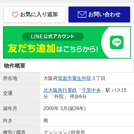
お気に入り追加
お問い合わせ
物件概要
所在地
大阪府
箕面市
粟生外院
３丁目
北大阪急行電鉄
「
千里中央
」駅 バス15
交通
分 「外院」 停歩6分
築年月
2000年 3月(築26年)
向き
南
種別 / 構造
マンション / 鉄骨造