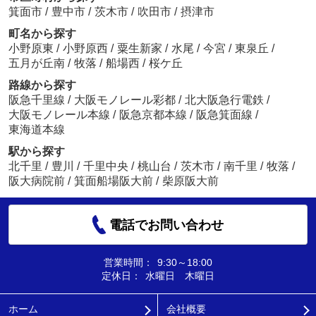
箕面市
/
豊中市
/
茨木市
/
吹田市
/
摂津市
町名から探す
小野原東
/
小野原西
/
粟生新家
/
水尾
/
今宮
/
東泉丘
/
五月が丘南
/
牧落
/
船場西
/
桜ケ丘
路線から探す
阪急千里線
/
大阪モノレール彩都
/
北大阪急行電鉄
/
大阪モノレール本線
/
阪急京都本線
/
阪急箕面線
/
東海道本線
駅から探す
北千里
/
豊川
/
千里中央
/
桃山台
/
茨木市
/
南千里
/
牧落
/
阪大病院前
/
箕面船場阪大前
/
柴原阪大前
電話でお問い合わせ
営業時間：
9:30～18:00
定休日：
水曜日 木曜日
ホーム
会社概要