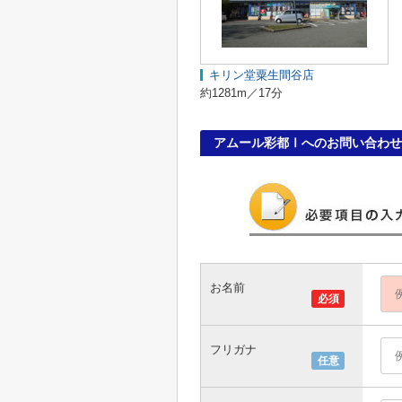
キリン堂粟生間谷店
約1281m／17分
アムール彩都Ⅰへのお問い合わせ
お名前
必須
フリガナ
任意