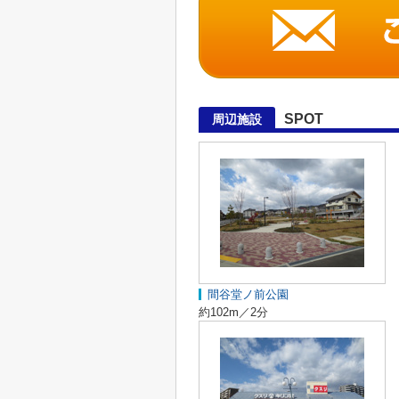
SPOT
周辺施設
間谷堂ノ前公園
約102m／2分