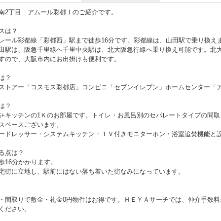
南2丁目 アムール彩都Ⅰのご紹介です。
スは？
レール彩都線「彩都西」駅まで徒歩16分です。彩都線は、山田駅で乗り換え
田駅は、阪急千里線へ千里中央駅は、北大阪急行線へ乗り換え可能です。北
すので、大阪市内にお出掛けも便利です。
は？
ストアー「コスモス彩都店」コンビニ「セブンイレブン」ホームセンター「
は？
1帖+キッチンの1Ｋのお部屋です。トイレ・お風呂別のセパレートタイプの間
スペースございます。
ードレッサー・システムキッチン・ＴＶ付きモニターホン・浴室追焚機能と
る点は？
歩16分かかります。
宅街に立地し、駅前にはない落ち着いた街なみになっています。
・間取りで敷金・礼金0円物件はお得です。ＨＥＹＡサーチでは、仲介手数料
ください。