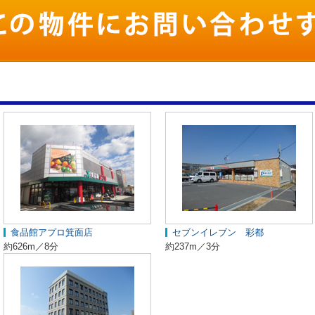
食品館アプロ箕面店
セブンイレブン 彩都
約626m／8分
約237m／3分