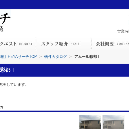
営業時間
】HEYAサーチTOP
>
物件カタログ
>
アムール彩都Ⅰ
彩都Ⅰ
充実しています。
RY