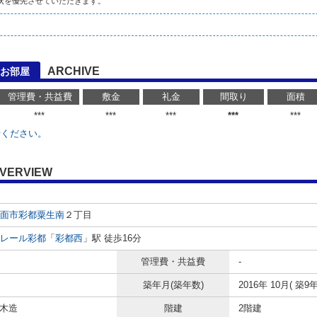
状を優先させていただきます。
ARCHIVE
お部屋
管理費・共益費
敷金
礼金
間取り
面積
***
***
***
***
***
せください。
VERVIEW
面市
彩都粟生南
２丁目
レール彩都
「
彩都西
」駅 徒歩16分
管理費・共益費
-
築年月(築年数)
2016年 10月( 築9年
 木造
階建
2階建