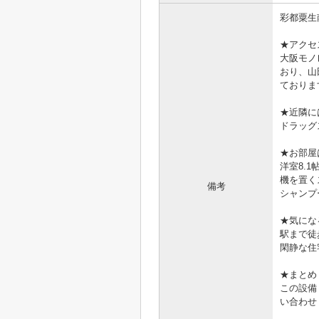
彩都粟生
★アクセ
大阪モノ
おり、山
ておりま
★近隣に
ドラッグ
★お部屋
洋室8.
機を置く
備考
シャンプ
★気にな
駅まで徒
閑静な住
★まとめ
この設備
い合わせ