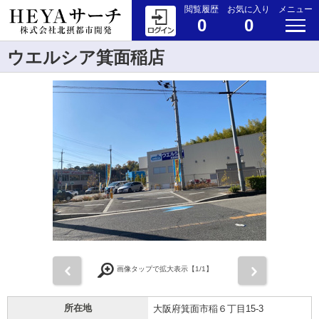
閲覧履歴
お気に入り
メニュー
0
0
ウエルシア箕面稲店
前
次
画像タップで拡大表示【
1
/1】
所在地
大阪府箕面市稲６丁目15-3