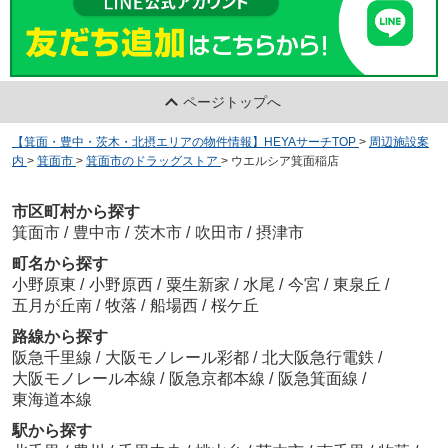
ページトップへ
【箕面・豊中・茨木・北摂エリアの物件情報】HEYAサーチTOP
>
周辺施設案
内
>
箕面市
>
箕面市のドラッグストア
>
ウエルシア箕面稲店
市区町村から探す
箕面市
/
豊中市
/
茨木市
/
吹田市
/
摂津市
町名から探す
小野原東
/
小野原西
/
粟生新家
/
水尾
/
今宮
/
東泉丘
/
五月が丘南
/
牧落
/
船場西
/
桜ケ丘
路線から探す
阪急千里線
/
大阪モノレール彩都
/
北大阪急行電鉄
/
大阪モノレール本線
/
阪急京都本線
/
阪急箕面線
/
東海道本線
駅から探す