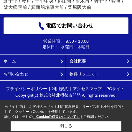
北千里
/
豊川
/
千里中央
/
桃山台
/
茨木市
/
南千里
/
牧落
/
阪大病院前
/
箕面船場阪大前
/
柴原阪大前
電話でお問い合わせ
営業時間：
9:30～18:00
定休日：
水曜日 木曜日
ホーム
会社概要
お問い合わせ
物件リクエスト
プライバシーポリシー
利用規約
アクセスマップ
PCサイト
Copyright(c) 株式会社北摂都市開発 All rights reserved.
当サイトでは、お客様の当サイト利用状況把握、サービス向上検討を目的と
して、クッキー（Cookie）を使用しています。
詳しくは、当社の
「Cookieの取扱いについて」
をご確認ください。
閉じる