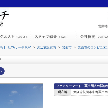
営業時間
】HEYAサーチTOP
>
周辺施設案内
>
箕面市
>
箕面市のコンビニエ
谷
へ
ファミリーマート 粟生間谷の詳細
所在地
大阪府箕面市彩都粟生南