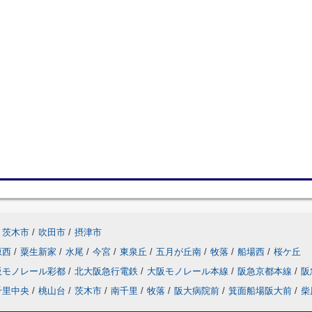
茨木市
/
吹田市
/
摂津市
原西
/
粟生新家
/
水尾
/
今宮
/
東泉丘
/
五月が丘南
/
牧落
/
船場西
/
桜ケ丘
阪モノレール彩都
/
北大阪急行電鉄
/
大阪モノレール本線
/
阪急京都本線
/
阪
千里中央
/
桃山台
/
茨木市
/
南千里
/
牧落
/
阪大病院前
/
箕面船場阪大前
/
柴