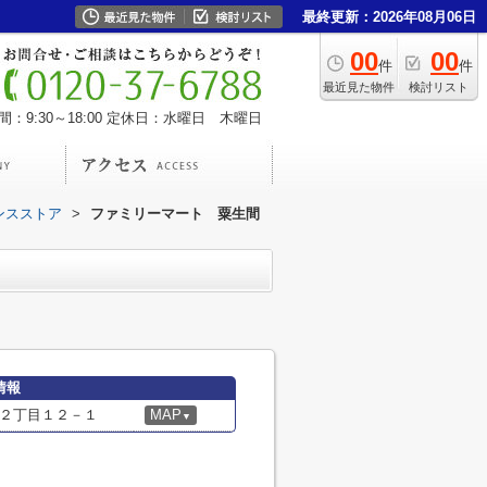
最終更新：2026年08月06日
00
00
件
件
最近見た物件
検討リスト
：9:30～18:00
定休日：水曜日 木曜日
ンスストア
>
ファミリーマート 粟生間
情報
２丁目１２－１
MAP
▼