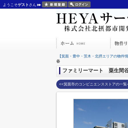
ようこそ
ゲスト
さん
【箕面・豊中・茨木・北摂エリアの物件情報
谷
ファミリーマート 粟生間
<<箕面市のコンビニエンスストアの一覧