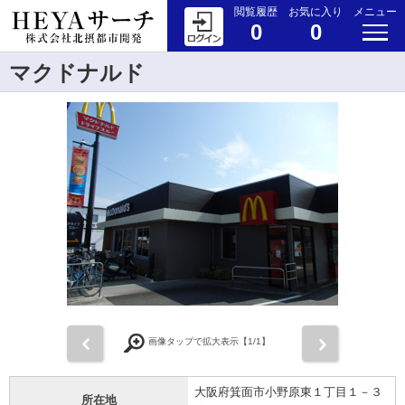
閲覧履歴
お気に入り
メニュー
0
0
マクドナルド
前
次
画像タップで拡大表示【
1
/1】
大阪府箕面市小野原東１丁目１－３
所在地