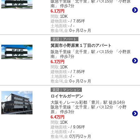
阪急千里線「北千里」駅 バス15分 「小野原
南」 停歩7分
6.1万円
間取:
1DK
建物面積:
- / 7.85坪
土地面積:
- / -
敷金/礼金:
0ヶ月/2ヶ月
賃貸｜アパート
箕面市小野原東１丁目のアパート
阪急千里線「北千里」駅 バス15分 「小野原
南」 停歩7分
6.3万円
間取:
1DK
建物面積:
- / 7.85坪
土地面積:
- / -
敷金/礼金:
0ヶ月/2ヶ月
賃貸｜マンション
ロイヤルガーデン
大阪モノレール彩都「豊川」駅 徒歩14分
阪急千里線「北千里」駅 バス12分 「小野
原」 停歩3分
6.4万円
間取:
1DK
建物面積:
- / 9.06坪
土地面積:
- / -
敷金/礼金:
0万円/2ヶ月