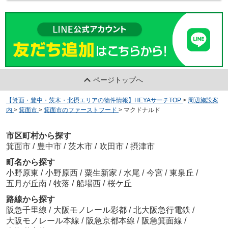
ページトップへ
【箕面・豊中・茨木・北摂エリアの物件情報】HEYAサーチTOP
>
周辺施設案
内
>
箕面市
>
箕面市のファーストフード
>
マクドナルド
市区町村から探す
箕面市
/
豊中市
/
茨木市
/
吹田市
/
摂津市
町名から探す
小野原東
/
小野原西
/
粟生新家
/
水尾
/
今宮
/
東泉丘
/
五月が丘南
/
牧落
/
船場西
/
桜ケ丘
路線から探す
阪急千里線
/
大阪モノレール彩都
/
北大阪急行電鉄
/
大阪モノレール本線
/
阪急京都本線
/
阪急箕面線
/