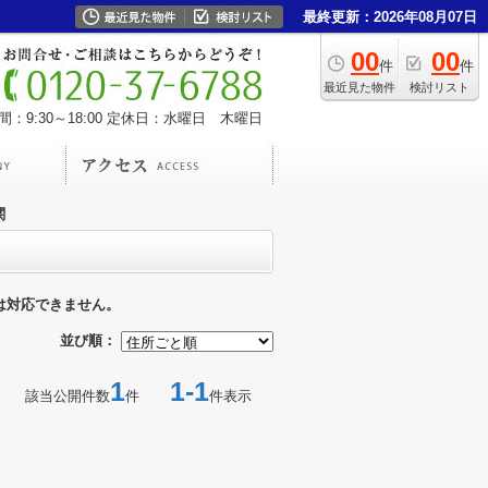
最終更新：2026年08月07日
00
00
件
件
最近見た物件
検討リスト
：9:30～18:00
定休日：水曜日 木曜日
関
は対応できません。
並び順：
1
1-1
該当公開件数
件
件表示