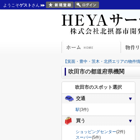
ようこそ
ゲスト
さん
【箕面・豊中・茨木・北摂エリアの物件情報
吹田市の都道府県機関
吹田市のスポット選択
交通
駅
(3件)
買う
ショッピングセンター
(2件)
スーパー
(5件)