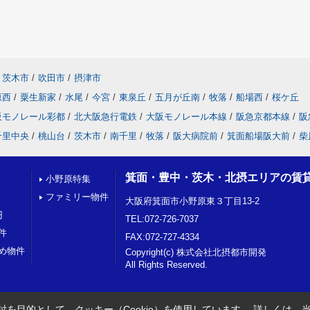
茨木市
/
吹田市
/
摂津市
原西
/
粟生新家
/
水尾
/
今宮
/
東泉丘
/
五月が丘南
/
牧落
/
船場西
/
桜ケ丘
阪モノレール彩都
/
北大阪急行電鉄
/
大阪モノレール本線
/
阪急京都本線
/
阪
千里中央
/
桃山台
/
茨木市
/
南千里
/
牧落
/
阪大病院前
/
箕面船場阪大前
/
柴
箕面・豊中・茨木・北摂エリアの賃
小野原特集
ファミリー物件
大阪府箕面市小野原東３丁目13-2
円
TEL:072-726-7037
件
FAX:072-727-4334
め物件
Copyright(c) 株式会社北摂都市開発
All Rights Reserved.
を目的として、クッキー（Cookie）を使用しています。
詳しくは、