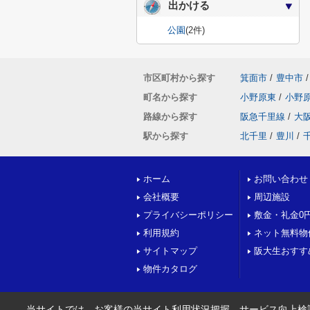
出かける
公園
(2件)
市区町村から探す
箕面市
/
豊中市
/
町名から探す
小野原東
/
小野
路線から探す
阪急千里線
/
大
駅から探す
北千里
/
豊川
/
ホーム
お問い合わせ
会社概要
周辺施設
プライバシーポリシー
敷金・礼金0
利用規約
ネット無料物
サイトマップ
阪大生おすす
物件カタログ
当サイトでは、お客様の当サイト利用状況把握、サービス向上検討