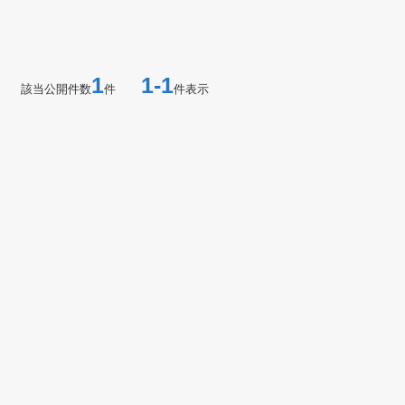
1
1-1
該当公開件数
件
件表示