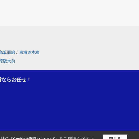
急箕面線
/
東海道本線
原阪大前
貸ならお任せ！
当社の
をご確認ください。
閉じる