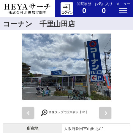
閲覧履歴
お気に入り
メニュー
0
0
コーナン 千里山田店
前
次
画像タップで拡大表示【
1
/1】
所在地
大阪府吹田市山田北7-1