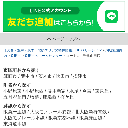
ページトップへ
【箕面・豊中・茨木・北摂エリアの物件情報】HEYAサーチTOP
>
周辺施設案
内
>
吹田市
>
吹田市のホームセンター
>
コーナン 千里山田店
市区町村から探す
箕面市
/
豊中市
/
茨木市
/
吹田市
/
摂津市
町名から探す
小野原東
/
小野原西
/
粟生新家
/
水尾
/
今宮
/
東泉丘
/
五月が丘南
/
牧落
/
船場西
/
桜ケ丘
路線から探す
阪急千里線
/
大阪モノレール彩都
/
北大阪急行電鉄
/
大阪モノレール本線
/
阪急京都本線
/
阪急箕面線
/
東海道本線