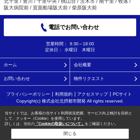
北千里
/
豊川
/
千里中央
/
桃山台
/
茨木市
/
南千里
/
牧落
/
阪大病院前
/
箕面船場阪大前
/
柴原阪大前
電話でお問い合わせ
営業時間：
9:30～18:00
定休日：
水曜日 木曜日
ホーム
会社概要
お問い合わせ
物件リクエスト
プライバシーポリシー
利用規約
アクセスマップ
PCサイト
Copyright(c) 株式会社北摂都市開発 All rights reserved.
当サイトでは、お客様の当サイト利用状況把握、サービス向上検討を目的と
して、クッキー（Cookie）を使用しています。
詳しくは、当社の
「Cookieの取扱いについて」
をご確認ください。
閉じる