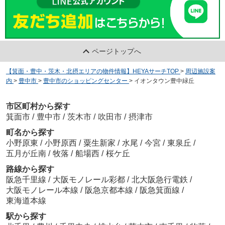
ページトップへ
【箕面・豊中・茨木・北摂エリアの物件情報】HEYAサーチTOP
>
周辺施設案
内
>
豊中市
>
豊中市のショッピングセンター
>
イオンタウン豊中緑丘
市区町村から探す
箕面市
/
豊中市
/
茨木市
/
吹田市
/
摂津市
町名から探す
小野原東
/
小野原西
/
粟生新家
/
水尾
/
今宮
/
東泉丘
/
五月が丘南
/
牧落
/
船場西
/
桜ケ丘
路線から探す
阪急千里線
/
大阪モノレール彩都
/
北大阪急行電鉄
/
大阪モノレール本線
/
阪急京都本線
/
阪急箕面線
/
東海道本線
駅から探す