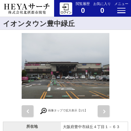
閲覧履歴
お気に入り
メニュー
0
0
イオンタウン豊中緑丘
前
次
画像タップで拡大表示【
1
/1】
所在地
大阪府豊中市緑丘４丁目１－６３