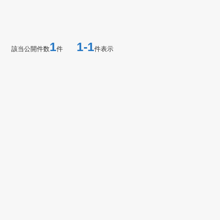
1
1-1
該当公開件数
件
件表示