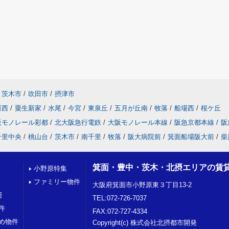
茨木市
/
吹田市
/
摂津市
原西
/
粟生新家
/
水尾
/
今宮
/
東泉丘
/
五月が丘南
/
牧落
/
船場西
/
桜ケ丘
阪モノレール彩都
/
北大阪急行電鉄
/
大阪モノレール本線
/
阪急京都本線
/
阪
千里中央
/
桃山台
/
茨木市
/
南千里
/
牧落
/
阪大病院前
/
箕面船場阪大前
/
柴
箕面・豊中・茨木・北摂エリアの賃
小野原特集
ファミリー物件
大阪府箕面市小野原東３丁目13-2
円
TEL:072-726-7037
件
FAX:072-727-4334
め物件
Copyright(c) 株式会社北摂都市開発