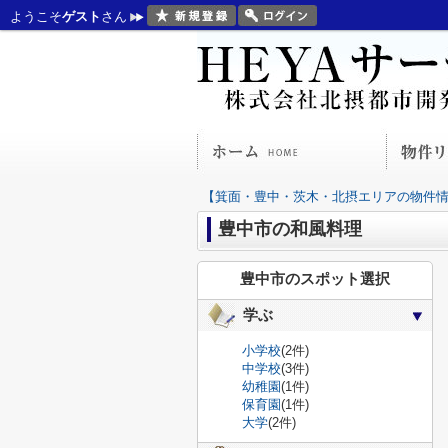
ようこそ
ゲスト
さん
【箕面・豊中・茨木・北摂エリアの物件情報
豊中市の和風料理
豊中市のスポット選択
学ぶ
小学校
(2件)
中学校
(3件)
幼稚園
(1件)
保育園
(1件)
大学
(2件)