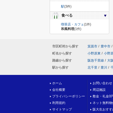
駅
(3件)
食べる
喫茶店・カフェ
(1件)
和風料理
(1件)
市区町村から探す
箕面市
/
豊中市
/
町名から探す
小野原東
/
小野
路線から探す
阪急千里線
/
大
駅から探す
北千里
/
豊川
/
ホーム
お問い合わせ
会社概要
周辺施設
プライバシーポリシー
敷金・礼金0
利用規約
ネット無料物
サイトマップ
阪大生おすす