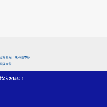
急箕面線
/
東海道本線
原阪大前
貸ならお任せ！