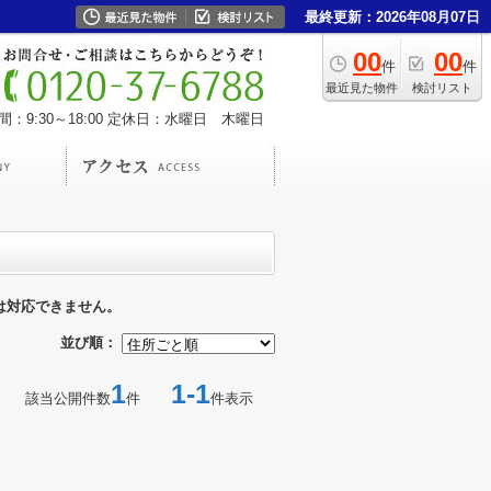
最終更新：2026年08月07日
00
00
件
件
最近見た物件
検討リスト
：9:30～18:00
定休日：水曜日 木曜日
は対応できません。
並び順：
1
1-1
該当公開件数
件
件表示