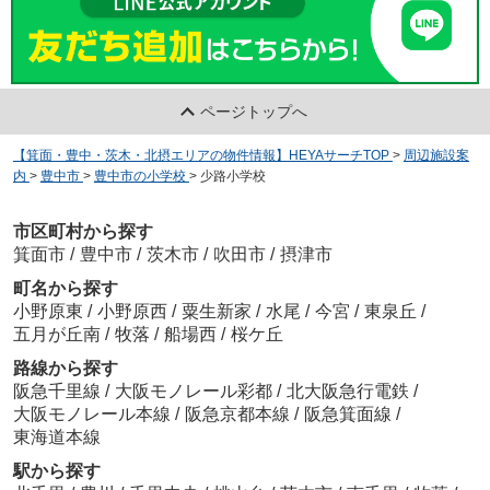
ページトップへ
【箕面・豊中・茨木・北摂エリアの物件情報】HEYAサーチTOP
>
周辺施設案
内
>
豊中市
>
豊中市の小学校
>
少路小学校
市区町村から探す
箕面市
/
豊中市
/
茨木市
/
吹田市
/
摂津市
町名から探す
小野原東
/
小野原西
/
粟生新家
/
水尾
/
今宮
/
東泉丘
/
五月が丘南
/
牧落
/
船場西
/
桜ケ丘
路線から探す
阪急千里線
/
大阪モノレール彩都
/
北大阪急行電鉄
/
大阪モノレール本線
/
阪急京都本線
/
阪急箕面線
/
東海道本線
駅から探す