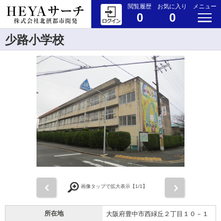
閲覧履歴
お気に入り
メニュー
0
0
少路小学校
前
次
画像タップで拡大表示【
1
/1】
所在地
大阪府豊中市西緑丘２丁目１０－１