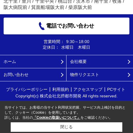
北千里
/
豊川
/
千里中央
/
桃山台
/
茨木市
/
南千里
/
牧落
/
阪大病院前
/
箕面船場阪大前
/
柴原阪大前
電話でお問い合わせ
営業時間：
9:30～18:00
定休日：
水曜日 木曜日
ホーム
会社概要
お問い合わせ
物件リクエスト
プライバシーポリシー
利用規約
アクセスマップ
PCサイト
Copyright(c) 株式会社北摂都市開発 All rights reserved.
当サイトでは、お客様の当サイト利用状況把握、サービス向上検討を目的と
して、クッキー（Cookie）を使用しています。
詳しくは、当社の
「Cookieの取扱いについて」
をご確認ください。
閉じる